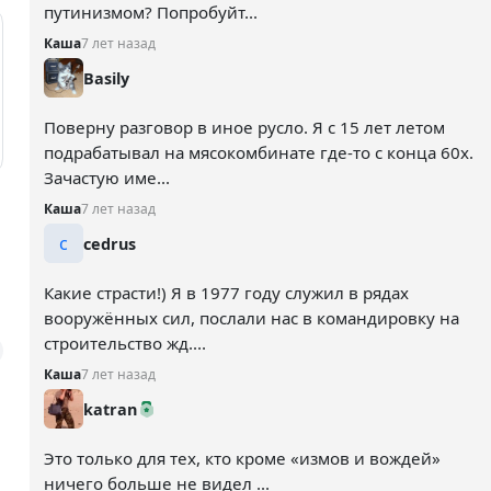
путинизмом? Попробуйт...
Каша
7 лет назад
Basily
Поверну разговор в иное русло. Я с 15 лет летом
подрабатывал на мясокомбинате где-то с конца 60х.
Зачастую име...
Каша
7 лет назад
c
cedrus
Какие страсти!) Я в 1977 году служил в рядах
вооружённых сил, послали нас в командировку на
строительство жд....
Каша
7 лет назад
katran
Это только для тех, кто кроме «измов и вождей»
ничего больше не видел ...