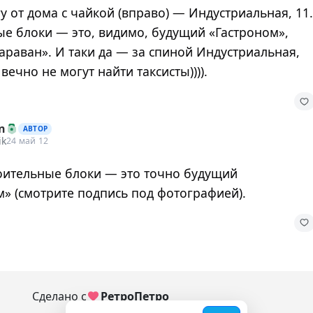
у от дома с чайкой (вправо) — Индустриальная, 11.
е блоки — это, видимо, будущий «Гастроном»,
раван». И таки да — за спиной Индустриальная,
вечно не могут найти таксисты)))).
n
АВТОР
ik
24 май 12
троительные блоки — это точно будущий
м» (смотрите подпись под фотографией).
Сделано с
РетроПетро