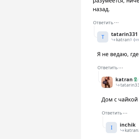
разумеется, нич
назад.
⋯
Ответить
tatarin331
T
katran
9 фе
Я не ведаю, где
⋯
Ответить
katran
tatarin3
Дом с чайкой
⋯
Ответить
inchik
I
katran