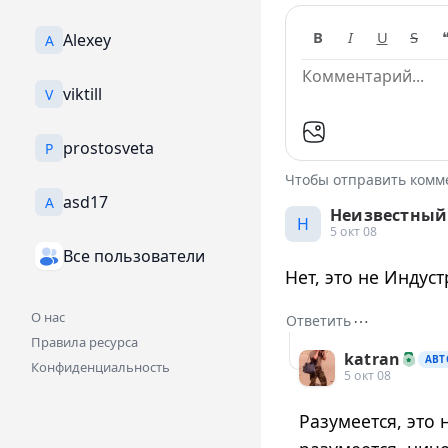
B
I
U
S
Alexey
A
viktill
V
prostosveta
P
Чтобы отправить ком
asd17
A
Неизвестный
Н
5 окт 08
Все пользователи
Нет, это не Индуст
О нас
⋯
Ответить
Правила ресурса
katran
АВТ
Конфиденциальность
5 окт 08
Разумеется, это 