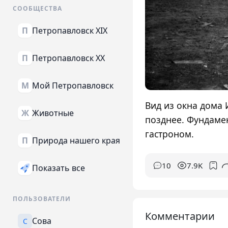
СООБЩЕСТВА
Петропавловск XIX
П
Петропавловск XX
П
Мой Петропавловск
М
Вид из окна дома 
Животные
Ж
позднее. Фундаме
гастроном.
Природа нашего края
П
10
7.9K
Показать все
ПОЛЬЗОВАТЕЛИ
Комментарии
Сова
С