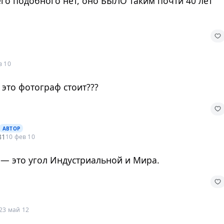
его подобного нет, оно БЫЛО таким почти 40 лет
в 10
 это фотограф стоит???
АВТОР
31
10 фев 10
 — это угол Индустриальной и Мира.
23 май 12