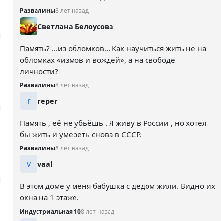
Развалины
8 лет назад
Светлана Белоусова
Память? ...из обломков... Как научиться жить не на
обломках «измов и вождей», а на свободе
личности?
Развалины
8 лет назад
r
reper
Память , её не убьёшь . Я живу в России , но хотел
бы жить и умереть снова в СССР.
Развалины
8 лет назад
v
vaal
В этом доме у меня бабушка с дедом жили. Видно их
окна на 1 этаже.
Индустриальная 10
8 лет назад