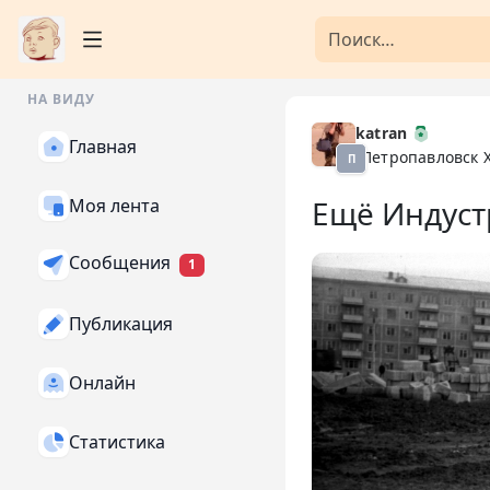
НА ВИДУ
katran
Главная
Петропавловск 
П
Ещё Индуст
Моя лента
Сообщения
1
Публикация
Онлайн
Статистика