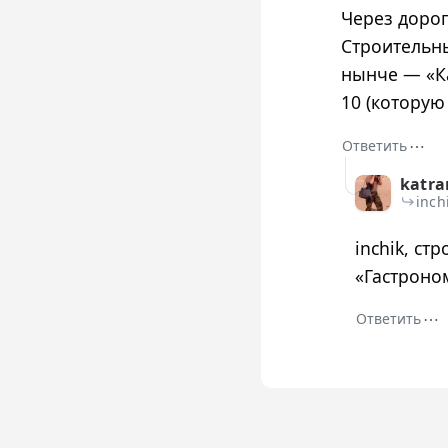
Через дорог
Строительны
нынче — «Ка
10 (которую 
⋯
Ответить
katra
inch
inchik, с
«Гастроно
⋯
Ответить