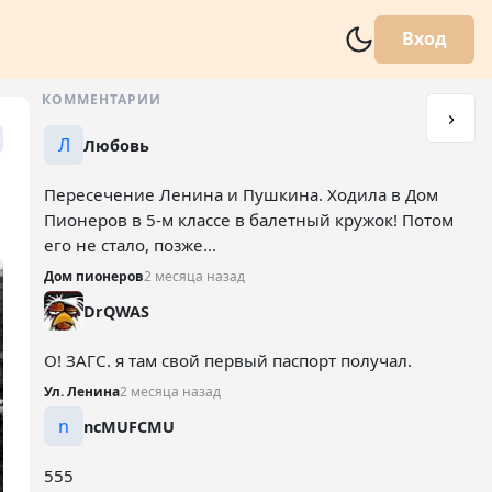
Вход
КОММЕНТАРИИ
Л
Любовь
Пересечение Ленина и Пушкина. Ходила в Дом
Пионеров в 5-м классе в балетный кружок! Потом
его не стало, позже...
Дом пионеров
2 месяца назад
DrQWAS
О! ЗАГС. я там свой первый паспорт получал.
Ул. Ленина
2 месяца назад
n
ncMUFCMU
555