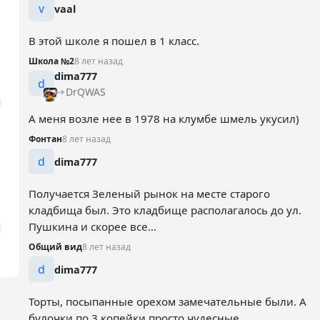
v
vaal
В этой школе я пошел в 1 класс.
Школа №2
8 лет назад
dima777
d
DrQWAS
А меня возле нее в 1978 на клумбе шмель укусил)
Фонтан
8 лет назад
d
dima777
Получается Зеленый рынок на месте старого
кладбища был. Это кладбище располагалось до ул.
Пушкина и скорее все...
Общий вид
8 лет назад
d
dima777
Торты, посыпанные орехом замечательные были. А
булочки по 3 копейки просто чудесные.