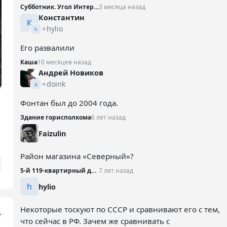
Субботник. Угол Интернациональной и Театральной
3 месяца назад
Константин
К
hylio
h
Его развалили
Каша
10 месяцев назад
Андрей Новиков
doink
d
Фонтан был до 2004 года.
Здание горисполкома
6 лет назад
Faizulin
Район магазина «Северный»?
5-й 119-квартирный дом, 1969 год
7 лет назад
h
hylio
Некоторые тоскуют по СССР и сравнивают его с тем,
что сейчас в РФ. Зачем же сравнивать с