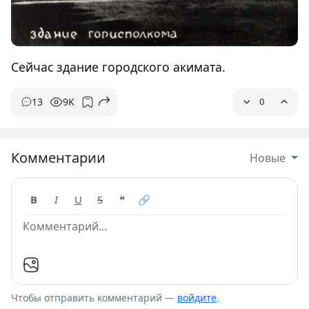
Сейчас здание городского акимата.
13
9K
0
Комментарии
Новые
B
I
U
S
❝
🔗
Чтобы отправить комментарий —
войдите
.