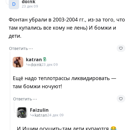
doink
D
23 дек 09
Фонтан убрали в 2003-2004 гг., из-за того, что
там купались все кому не лень) И бомжи и
дети.
⋯
Ответить
katran
doink
23 дек 09
Ещё надо теплотрассы ликвидировать —
там бомжи ночуют!
⋯
Ответить
Faizulin
katran
24 дек 09
И Ишим осушить-там дети купаются 😂