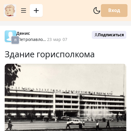
Вход
Денис
Подписаться
Петропавловск XX
23 мар 07
П
Здание горисполкома