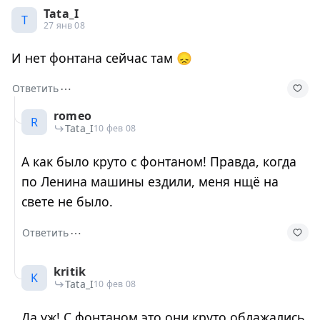
Tata_I
T
27 янв 08
И нет фонтана сейчас там 😞
⋯
Ответить
romeo
R
Tata_I
10 фев 08
А как было круто с фонтаном! Правда, когда
по Ленина машины ездили, меня нщё на
свете не было.
⋯
Ответить
kritik
K
Tata_I
10 фев 08
Да уж! С фонтаном это они круто облажались