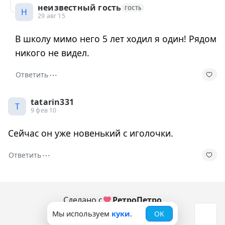
неизвестный гость
ГОСТЬ
Н
29 авг 15
В школу мимо него 5 лет ходил я один! Рядом
никого не видел.
⋯
Ответить
tatarin331
T
9 фев 10
Сейчас он уже новенький с иголочки.
⋯
Ответить
Сделано с
РетроПетро
Мы используем
куки
.
OK
© 2006-2026