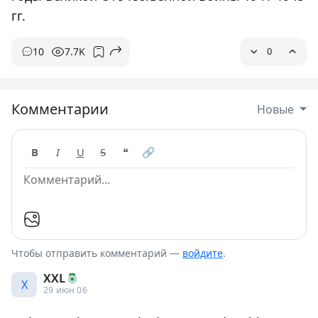
гг.
10
7.7K
0
Комментарии
Новые
B
I
U
S
❝
🔗
Чтобы отправить комментарий —
войдите
.
XXL
X
29 июн 06