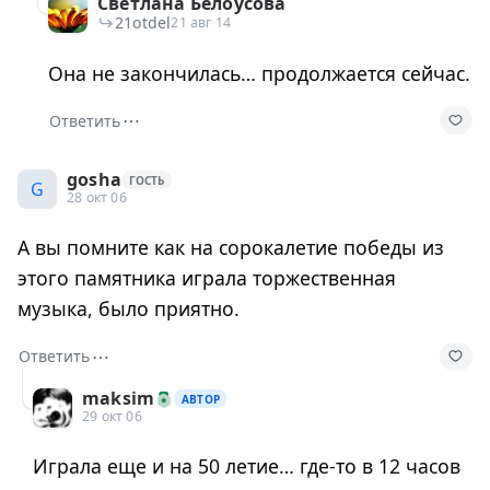
Светлана Белоусова
21otdel
21 авг 14
Она не закончилась… продолжается сейчас.
⋯
Ответить
gosha
ГОСТЬ
G
28 окт 06
А вы помните как на сорокалетие победы из
этого памятника играла торжественная
музыка, было приятно.
⋯
Ответить
maksim
АВТОР
29 окт 06
Играла еще и на 50 летие… где-то в 12 часов