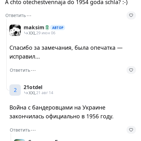
A chto otechestvennaja do 1954 goda schla? :-)
⋯
Ответить
maksim
АВТОР
XXL
29 июн 06
Спасибо за замечания, была опечатка —
исправил...
⋯
Ответить
21otdel
2
XXL
21 авг 14
Война с бандеровцами на Украине
закончилась официально в 1956 году.
⋯
Ответить