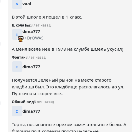
v
vaal
В этой школе я пошел в 1 класс.
Школа №2
8 лет назад
dima777
d
DrQWAS
А меня возле нее в 1978 на клумбе шмель укусил)
Фонтан
8 лет назад
d
dima777
Получается Зеленый рынок на месте старого
кладбища был. Это кладбище располагалось до ул.
Пушкина и скорее все...
Общий вид
8 лет назад
d
dima777
Торты, посыпанные орехом замечательные были. А
булочки по 3 копейки просто чудесные.