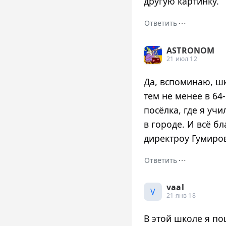
другую картинку.
⋯
Ответить
ASTRONOM
21 июл 12
Да, вспоминаю, ш
тем не менее в 64
посёлка, где я уч
в городе. И всё б
директроу Гумиро
⋯
Ответить
vaal
V
21 янв 18
В этой школе я пош