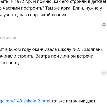
ыть! Я 1972 г.р. и помню, как его строили в детсве!
о частями построить? Там же арка. Блин, нужно у
 узнать, раз спор такой возник.
a
12 май 10
ит в 66-ом году оканчивала школу №2. «Шолпан»
ачинали строить. Завтра при личной встречи
распрошу.
/gallery/149-shkola-2.html
тот же источник дает