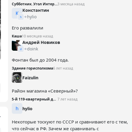
Субботник. Угол Интернациональной и Театральной
3 месяца назад
Константин
К
hylio
h
Его развалили
Каша
10 месяцев назад
Андрей Новиков
doink
d
Фонтан был до 2004 года.
Здание горисполкома
6 лет назад
Faizulin
Район магазина «Северный»?
5-й 119-квартирный дом, 1969 год
7 лет назад
h
hylio
Некоторые тоскуют по СССР и сравнивают его с тем,
что сейчас в РФ. Зачем же сравнивать с