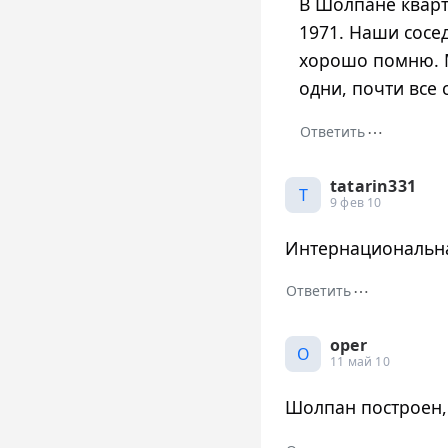
В Шолпане кварт
1971. Наши сосе
хорошо помню. М
одни, почти все 
⋯
Ответить
tatarin331
T
9 фев 10
Интернациональная
⋯
Ответить
oper
O
11 май 10
Шолпан построен, 