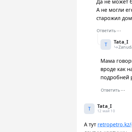
Да не может б
А не могли ег
старожил дома
⋯
Ответить
Tata_I
T
Zanud
Мама говор
вроде как н
подробней 
⋯
Ответить
Tata_I
T
12 май 10
А тут
retropetro.kz