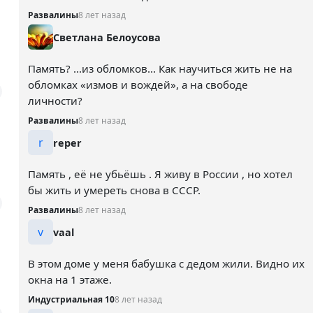
Развалины
8 лет назад
Светлана Белоусова
Память? ...из обломков... Как научиться жить не на
обломках «измов и вождей», а на свободе
личности?
Развалины
8 лет назад
r
reper
Память , её не убьёшь . Я живу в России , но хотел
бы жить и умереть снова в СССР.
Развалины
8 лет назад
v
vaal
В этом доме у меня бабушка с дедом жили. Видно их
окна на 1 этаже.
Индустриальная 10
8 лет назад