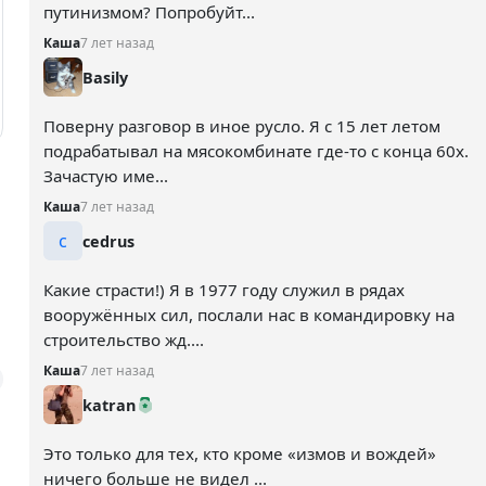
путинизмом? Попробуйт...
Каша
7 лет назад
Basily
Поверну разговор в иное русло. Я с 15 лет летом
подрабатывал на мясокомбинате где-то с конца 60х.
Зачастую име...
Каша
7 лет назад
c
cedrus
Какие страсти!) Я в 1977 году служил в рядах
вооружённых сил, послали нас в командировку на
строительство жд....
Каша
7 лет назад
katran
Это только для тех, кто кроме «измов и вождей»
ничего больше не видел ...