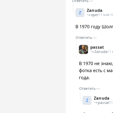
⋯
Ответить
Zanuda
Z
oper
11 май 1
В 1970 году Шол
⋯
Ответить
passat
Zanuda
11 
В 1970 не знаю
фотка есть с 
года.
⋯
Ответить
Zanuda
Z
passat
11