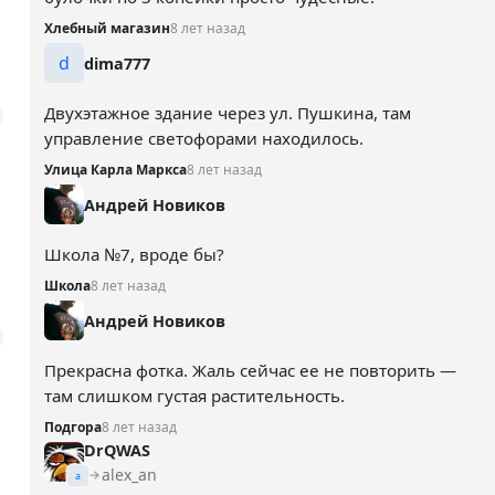
Хлебный магазин
8 лет назад
d
dima777
Двухэтажное здание через ул. Пушкина, там
управление светофорами находилось.
Улица Карла Маркса
8 лет назад
Андрей Новиков
Школа №7, вроде бы?
Школа
8 лет назад
Андрей Новиков
Прекрасна фотка. Жаль сейчас ее не повторить —
там слишком густая растительность.
Подгора
8 лет назад
DrQWAS
alex_an
a