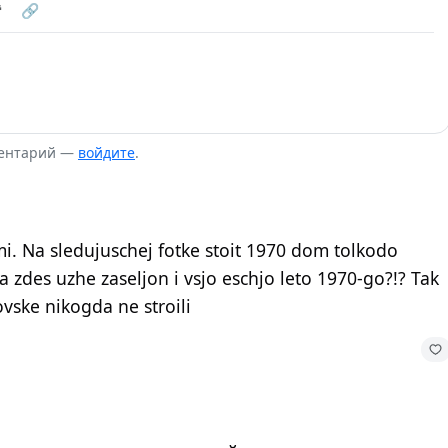
❝
🔗
ментарий —
войдите
.
mi. Na sledujuschej fotke stoit 1970 dom tolkodo
a zdes uzhe zaseljon i vsjo eschjo leto 1970-go?!? Tak
vske nikogda ne stroili