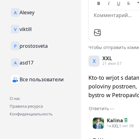
B
I
U
S
Alexey
A
viktill
V
prostosveta
P
Чтобы отправить ком
XXL
X
asd17
A
21 июн 07
Kto-to wrjot s data
Все пользователи
poloviny postroen, 
bystro w Petropavlo
О нас
Правила ресурса
⋯
Ответить
Конфиденциальность
Kalina
XXL
5 окт 08