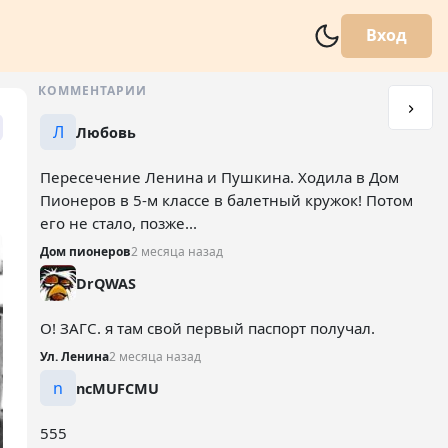
Вход
КОММЕНТАРИИ
Л
Любовь
Пересечение Ленина и Пушкина. Ходила в Дом
Пионеров в 5-м классе в балетный кружок! Потом
его не стало, позже...
Дом пионеров
2 месяца назад
DrQWAS
О! ЗАГС. я там свой первый паспорт получал.
Ул. Ленина
2 месяца назад
n
ncMUFCMU
555