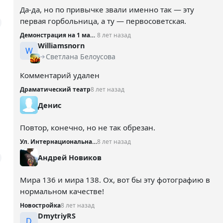
Да-да, но по привычке звали именно так — эту
первая горбольница, а ту — первосоветская.
Демонстрация на 1 мая №3
8 лет назад
Williamsnorn
W
Светлана Белоусова
Комментарий удален
Драматический театр
8 лет назад
Денис
Повтор, конечно, но не так обрезан.
Ул. Интернациональная - Пушкина
8 лет назад
Андрей Новиков
Мира 136 и мира 138. Ох, вот бы эту фотографию в
нормальном качестве!
Новостройка
8 лет назад
DmytriyRS
D