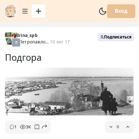
Вход
Irina_spb
Подписаться
Петропавловск XX
10 окт 17
П
Подгора
1
3K
0