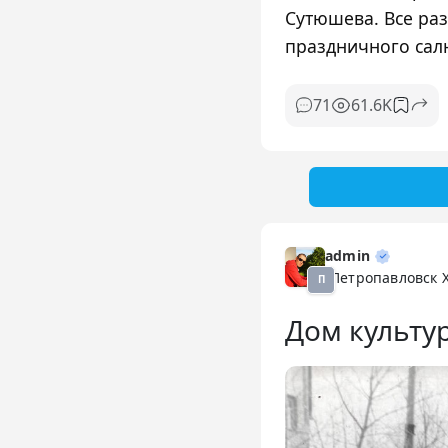
Сутюшева. Все ра
праздничного сал
61.6K
71
admin
Петропавловск 
П
Дом культу