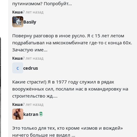
путинизмом? Попробуйт...
Каша
7 лет назад
Basily
Поверну разговор в иное русло. Я с 15 лет летом
подрабатывал на мясокомбинате где-то с конца 60х.
Зачастую име...
Каша
7 лет назад
c
cedrus
Какие страсти!) Я в 1977 году служил в рядах
вооружённых сил, послали нас в командировку на
строительство жд....
Каша
7 лет назад
katran
Это только для тех, кто кроме «измов и вождей»
ничего больше не видел ...