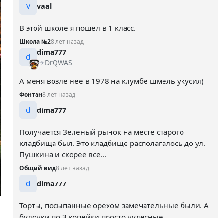
v
vaal
В этой школе я пошел в 1 класс.
Школа №2
8 лет назад
dima777
d
DrQWAS
А меня возле нее в 1978 на клумбе шмель укусил)
Фонтан
8 лет назад
d
dima777
Получается Зеленый рынок на месте старого
кладбища был. Это кладбище располагалось до ул.
Пушкина и скорее все...
Общий вид
8 лет назад
d
dima777
Торты, посыпанные орехом замечательные были. А
булочки по 3 копейки просто чудесные.