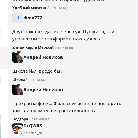
Хлебный магазин
8 лет назад
d
dima777
Двухэтажное здание через ул. Пушкина, там
управление светофорами находилось.
Улица Карла Маркса
8 лет назад
Андрей Новиков
Школа №7, вроде бы?
Школа
8 лет назад
Андрей Новиков
Прекрасна фотка. Жаль сейчас ее не повторить —
там слишком густая растительность.
Подгора
8 лет назад
DrQWAS
alex_an
a