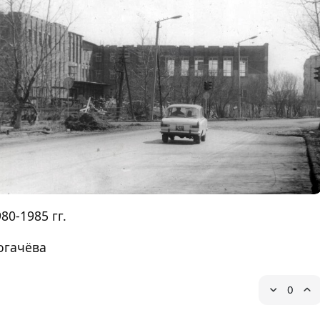
80-1985 гг.
огачёва
0