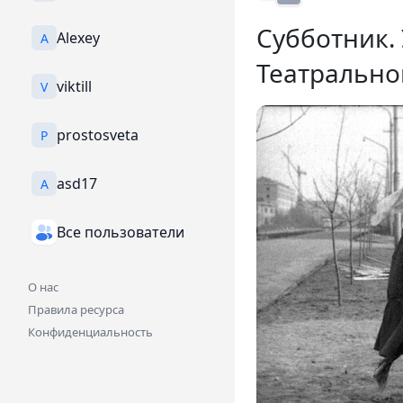
Субботник.
Alexey
A
Театрально
viktill
V
prostosveta
P
asd17
A
Все пользователи
О нас
Правила ресурса
Конфиденциальность