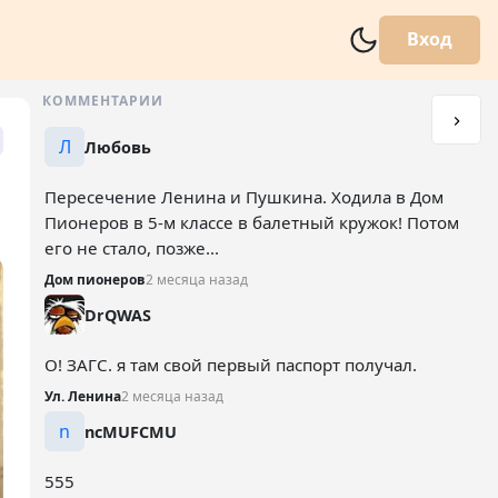
Вход
КОММЕНТАРИИ
Л
Любовь
Пересечение Ленина и Пушкина. Ходила в Дом
Пионеров в 5-м классе в балетный кружок! Потом
его не стало, позже...
Дом пионеров
2 месяца назад
DrQWAS
О! ЗАГС. я там свой первый паспорт получал.
Ул. Ленина
2 месяца назад
n
ncMUFCMU
555