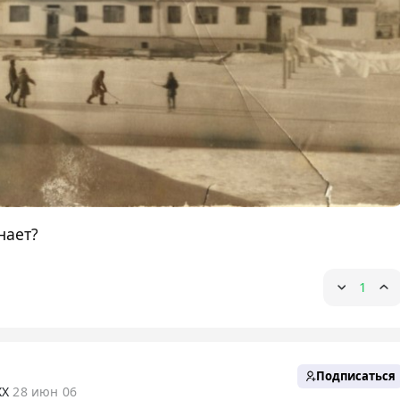
нает?
1
Подписаться
XX
28 июн 06