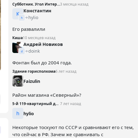
Субботник. Угол Интернациональной и Театральной
3 месяца назад
Константин
К
hylio
h
Его развалили
Каша
10 месяцев назад
Андрей Новиков
doink
d
Фонтан был до 2004 года.
Здание горисполкома
6 лет назад
Faizulin
Район магазина «Северный»?
5-й 119-квартирный дом, 1969 год
7 лет назад
h
hylio
Некоторые тоскуют по СССР и сравнивают его с тем,
что сейчас в РФ. Зачем же сравнивать с