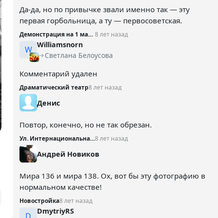
Да-да, но по привычке звали именно так — эту
первая горбольница, а ту — первосоветская.
Демонстрация на 1 мая №3
8 лет назад
Williamsnorn
W
Светлана Белоусова
Комментарий удален
Драматический театр
8 лет назад
Денис
Повтор, конечно, но не так обрезан.
Ул. Интернациональная - Пушкина
8 лет назад
Андрей Новиков
Мира 136 и мира 138. Ох, вот бы эту фотографию в
нормальном качестве!
Новостройка
8 лет назад
DmytriyRS
D