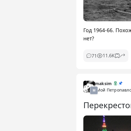
Год 1964-66. Похо
нет?
11.6K
71
maksim
Мой Петропавло
М
Перекресток