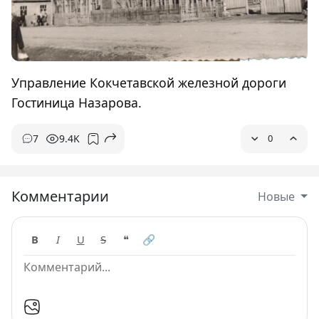
Управление Кокчетавской железной дороги
Гостиница Назарова.
7
9.4K
0
Комментарии
Новые
B
I
U
S
❝
🔗