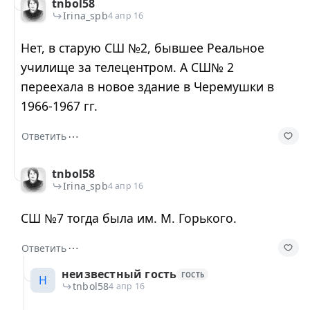
tnbol58
Irina_spb
4 апр 16
Нет, в старую СШ №2, бывшее Реальное
училище за телецентром. А СШ№ 2
переехала в новое здание в Черемушки в
1966-1967 гг.
⋯
Ответить
tnbol58
Irina_spb
4 апр 16
СШ №7 тогда была им. М. Горького.
⋯
Ответить
неизвестный гость
ГОСТЬ
Н
tnbol58
4 апр 16