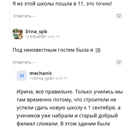
Я из этой школы пошла в 11, это точно!
⋯
Ответить
Irina_spb
tnbol58
4 апр 16
Под неизвестным гостем была я :)))
⋯
Ответить
mechanic
M
Irina_spb
4 апр 16
Ирина, все правильно. Только учились мы
там временно потому, что строители не
успели сдать новую школу к 1 сентября, а
учеников уже набрали и старый добрый
филиал сломали. В этом здании была