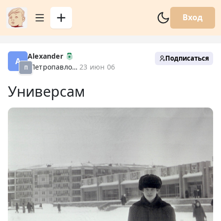
Вход
Alexander
Подписаться
A
Петропавловск XX
23 июн 06
П
Универсам