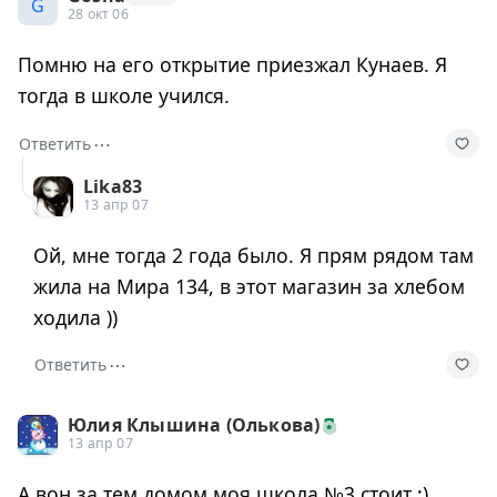
G
28 окт 06
Помню на его открытие приезжал Кунаев. Я
тогда в школе учился.
⋯
Ответить
Lika83
13 апр 07
Ой, мне тогда 2 года было. Я прям рядом там
жила на Мира 134, в этот магазин за хлебом
ходила ))
⋯
Ответить
Юлия Клышина (Олькова)
13 апр 07
А вон за тем домом моя школа №3 стоит :)