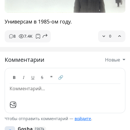
Универсам в 1985-ом году.
8
7.4K
0
Комментарии
Новые
B
I
U
S
❝
🔗
Чтобы отправить комментарий —
войдите
.
Gosha
ГОСТЬ