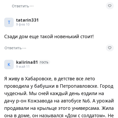
⋯
Ответить
tatarin331
T
9 фев 10
Сзади дом еще такой новенький стоит!
⋯
Ответить
kalirina81
ГОСТЬ
K
9 май 11
Я живу в Хабаровске, в детстве все лето
проводила у бабушки в Петропавловске. Город
чудесный. Мы сней каждый день ездили на
дачу р-он Кожзавода на автобусе №6. А урожай
продавали на крыльце этого универсама. Жила
она в доме, он назывался «Дом с солдатом». Не