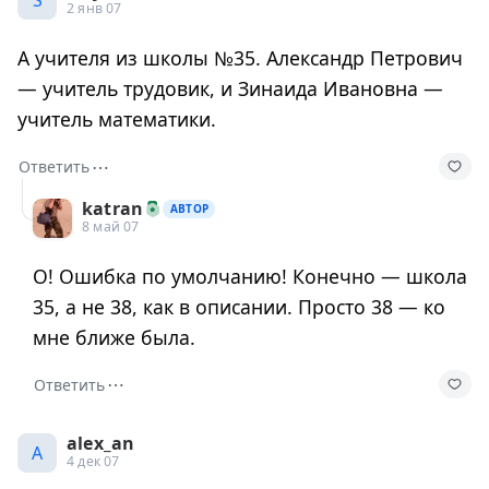
2 янв 07
А учителя из школы №35. Александр Петрович
— учитель трудовик, и Зинаида Ивановна —
учитель математики.
⋯
Ответить
katran
АВТОР
8 май 07
О! Ошибка по умолчанию! Конечно — школа
35, а не 38, как в описании. Просто 38 — ко
мне ближе была.
⋯
Ответить
alex_an
A
4 дек 07