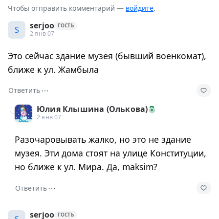
Чтобы отправить комментарий —
войдите
.
serjoo
ГОСТЬ
S
2 янв 07
Это сейчас здание музея (бывший военкомат),
ближе к ул. Жамбыла
⋯
Ответить
Юлия Клышина (Олькова)
2 янв 07
Разочаровывать жалко, но это не здание
музея. Эти дома стоят на улице Конституции,
но ближе к ул. Мира. Да, maksim?
⋯
Ответить
serjoo
ГОСТЬ
S