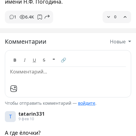
имени Н.Ф. Погодина.
1
6.4K
0
Комментарии
Новые
B
I
U
S
❝
🔗
Чтобы отправить комментарий —
войдите
.
tatarin331
T
9 фев 10
А где ёлочки?