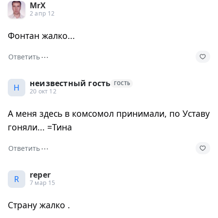
MrX
2 апр 12
Фонтан жалко...
⋯
Ответить
неизвестный гость
ГОСТЬ
Н
20 окт 12
А меня здесь в комсомол принимали, по Уставу
гоняли... =Тина
⋯
Ответить
reper
R
7 мар 15
Страну жалко .