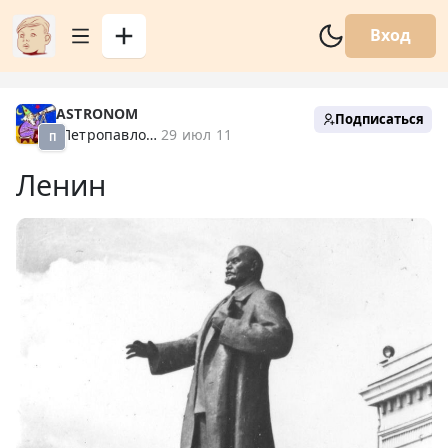
Вход
ASTRONOM
Подписаться
Петропавловск XX
29 июл 11
П
Ленин