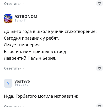
⋯
Ответить
ASTRONOM
3 апр 11
До 53-го года в школе учили стихотворение:
Сегодня праздник у ребят,
Ликует пионерия.
В гости к ним пришёл в отряд
Лаврентий Палыч Берия.
⋯
Ответить
yos1976
Y
13 янв 12
Н-да. Горбатого могила исправит))))
⋯
Ответить