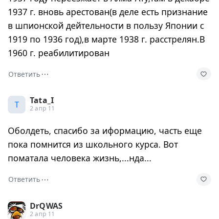
1937 г. вновь арестован(в деле есть признание
в шпионской дейтельности в пользу Японии с
1919 по 1936 год),в марте 1938 г. расстрелян.В
1960 г. реабилитирован
⋯
Ответить
Tata_I
T
2 апр 11
Оболдеть, спасибо за иформацию, часть еще
пока помнится из школьного курса. Вот
поматала человека жизнь,...нда...
⋯
Ответить
DrQWAS
2 апр 11