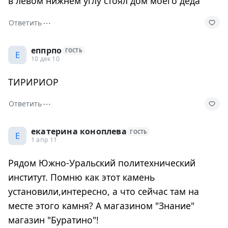
в левом нижнем углу стоял дом моего деда
⋯
Ответить
еппрпо
ГОСТЬ
Е
10 дек 10
ТИРИРИОР
⋯
Ответить
екатерина коноплева
ГОСТЬ
Е
1 апр 11
Рядом Южно-Уральский политехнический
институт. Помню как этот камень
установили,интересно, а что сейчас там на
месте этого камня? А магазином "Знание"
магазин "Буратино"!