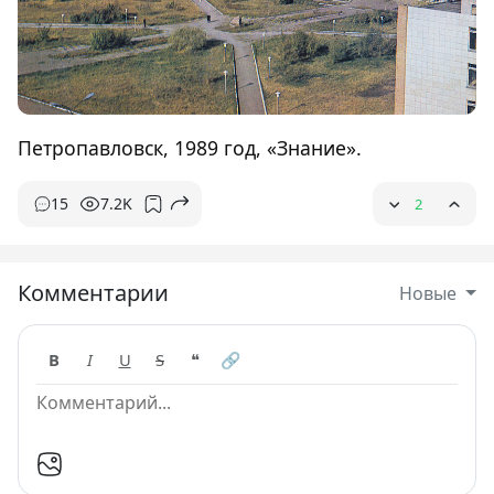
Петропавловск, 1989 год, «Знание».
15
7.2K
2
Комментарии
Новые
B
I
U
S
❝
🔗