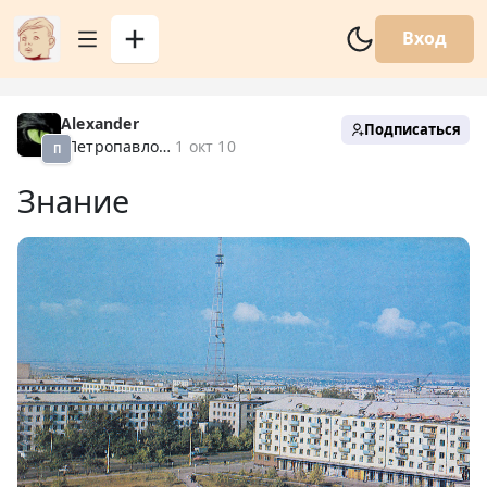
Вход
Alexander
Подписаться
Петропавловск XX
1 окт 10
П
Знание