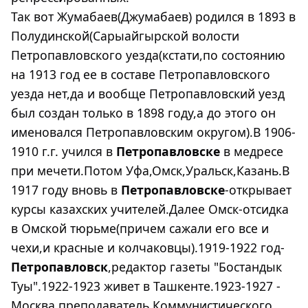
Так вот Жумабаев(Джумабаев) родился в 1893 в
Полудинской(Сарыайгырской волости
Петропавловского уезда(кстати,по состоянию
на 1913 год ее в составе Петропавловского
уезда нет,да и вообще Петропавловский уезд
был создан только в 1898 году,а до этого он
именовался Петропавловским округом).В 1906-
1910 г.г. учился в
Петропавловске
в медресе
при мечети.Потом Уфа,Омск,Уральск,Казань.В
1917 году вновь в
Петропавловске
-открывает
курсы казахских учителей.Далее Омск-отсидка
в Омской тюрьме(причем сажали его все и
чехи,и красные и колчаковцы).1919-1922 год-
Петропавловск
,редактор газеты "Бостандык
Туы".1922-1923 живет в Ташкенте.1923-1927 -
Москва,преподаватель Коммунистического