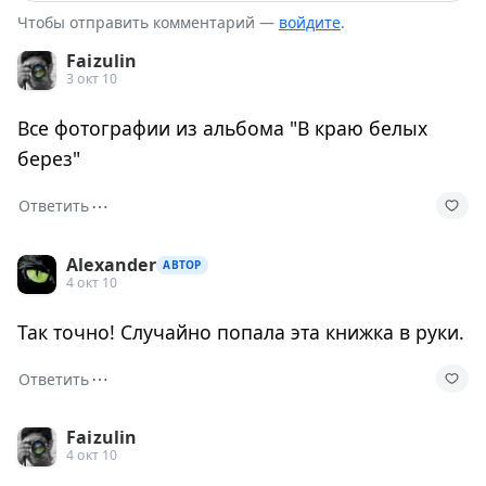
Чтобы отправить комментарий —
войдите
.
Faizulin
3 окт 10
Все фотографии из альбома "В краю белых
берез"
⋯
Ответить
Alexander
АВТОР
4 окт 10
Так точно! Случайно попала эта книжка в руки.
⋯
Ответить
Faizulin
4 окт 10