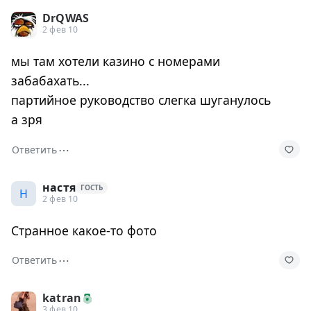
DrQWAS
2 фев 10
мы там хотели казино с номерами
забабахать...
партийное руководство слегка шуганулось
а зря
⋯
Ответить
настя
ГОСТЬ
Н
2 фев 10
Странное какое-то фото
⋯
Ответить
katran
3 фев 10