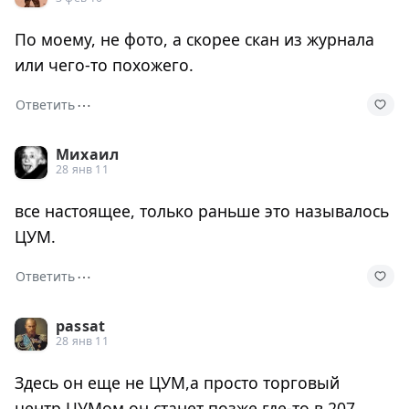
По моему, не фото, а скорее скан из журнала
или чего-то похожего.
⋯
Ответить
Михаил
28 янв 11
все настоящее, только раньше это называлось
ЦУМ.
⋯
Ответить
passat
28 янв 11
Здесь он еще не ЦУМ,а просто торговый
центр,ЦУМом он станет позже,где-то в 207