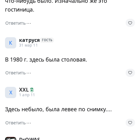
что-нибудь было. Изначально же это
гостиница.
⋯
Ответить
катруся
ГОСТЬ
К
31 мар 11
В 1980 г. здесь была столовая.
⋯
Ответить
XXL
X
1 апр 11
Здесь небыло, была левее по снимку....
⋯
Ответить
DrQWAS