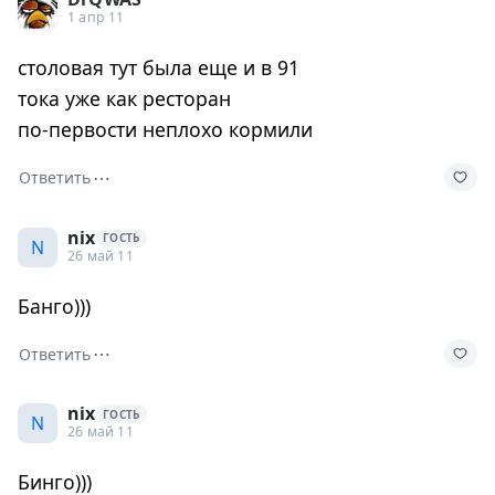
1 апр 11
столовая тут была еще и в 91
тока уже как ресторан
по-первости неплохо кормили
⋯
Ответить
nix
ГОСТЬ
N
26 май 11
Банго)))
⋯
Ответить
nix
ГОСТЬ
N
26 май 11
Бинго)))