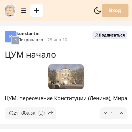
Вход
konstantin
Подписаться
K
Петропавловск XX
28 янв 10
П
ЦУМ начало
ЦУМ, пересечение Конституции (Ленина), Мира
21
9.5K
1
1