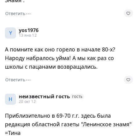
⋯
Ответить
yos1976
Y
13 янв 12
А помните как оно горело в начале 80-х?
Народу набралось уйма! А мы как раз со
школы с пацанами возвращались.
⋯
Ответить
неизвестный гость
ГОСТЬ
Н
20 окт 12
Приблизительно в 69-70 г.г. здесь была
редакция областной газеты "Ленинское знамя"
=Тина