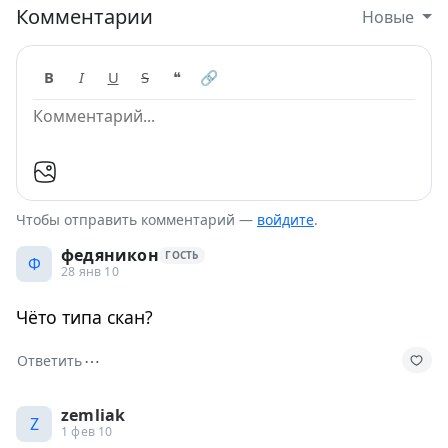
Комментарии
Новые
B
I
U
S
❝
🔗
Чтобы отправить комментарий —
войдите
.
федяникон
ГОСТЬ
Ф
28 янв 10
Чёто типа скан?
⋯
Ответить
zemliak
Z
1 фев 10