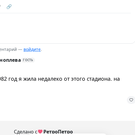
❝
🔗
ментарий —
войдите
.
оноплева
ГОСТЬ
82 год я жила недалеко от этого стадиона. на
Сделано с
РетроПетро