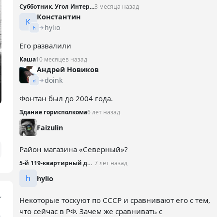
Субботник. Угол Интернациональной и Театральной
3 месяца назад
Константин
К
hylio
h
Его развалили
Каша
10 месяцев назад
Андрей Новиков
doink
d
Фонтан был до 2004 года.
Здание горисполкома
6 лет назад
Faizulin
Район магазина «Северный»?
5-й 119-квартирный дом, 1969 год
7 лет назад
h
hylio
Некоторые тоскуют по СССР и сравнивают его с тем,
что сейчас в РФ. Зачем же сравнивать с