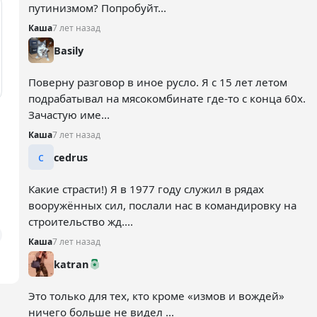
путинизмом? Попробуйт...
Каша
7 лет назад
Basily
Поверну разговор в иное русло. Я с 15 лет летом
подрабатывал на мясокомбинате где-то с конца 60х.
Зачастую име...
Каша
7 лет назад
c
cedrus
Какие страсти!) Я в 1977 году служил в рядах
вооружённых сил, послали нас в командировку на
строительство жд....
Каша
7 лет назад
katran
Это только для тех, кто кроме «измов и вождей»
ничего больше не видел ...