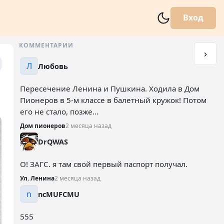
Вход
КОММЕНТАРИИ
Л
Любовь
Пересечение Ленина и Пушкина. Ходила в Дом
Пионеров в 5-м классе в балетный кружок! Потом
его не стало, позже...
Дом пионеров
2 месяца назад
DrQWAS
О! ЗАГС. я там свой первый паспорт получал.
Ул. Ленина
2 месяца назад
n
ncMUFCMU
555