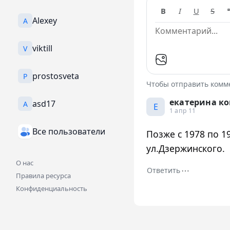
B
I
U
S
Alexey
A
viktill
V
prostosveta
P
Чтобы отправить ком
екатерина к
asd17
A
Е
1 апр 11
Все пользователи
Позже с 1978 по 19
ул.Дзержинского.
О нас
⋯
Ответить
Правила ресурса
Конфиденциальность