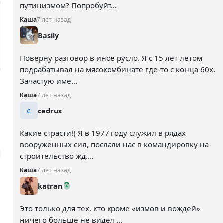
путинизмом? Попробуйт...
Каша
7 лет назад
Basily
Поверну разговор в иное русло. Я с 15 лет летом
подрабатывал на мясокомбинате где-то с конца 60х.
Зачастую име...
Каша
7 лет назад
c
cedrus
Какие страсти!) Я в 1977 году служил в рядах
вооружённых сил, послали нас в командировку на
строительство жд....
Каша
7 лет назад
katran
Это только для тех, кто кроме «измов и вождей»
ничего больше не видел ...