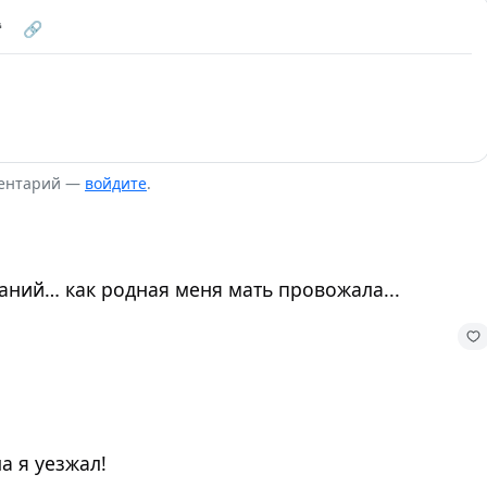
❝
🔗
ментарий —
войдите
.
аний… как родная меня мать провожала...
а я уезжал!