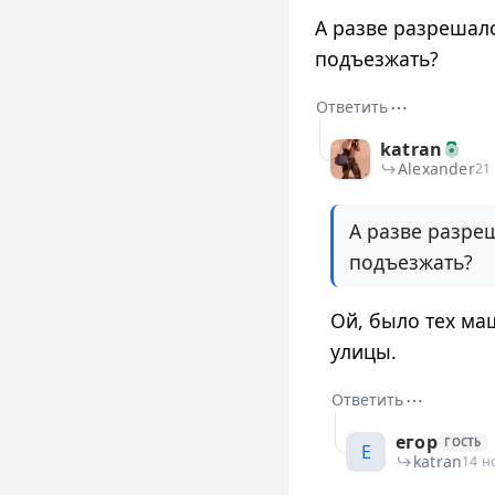
А разве разрешал
подъезжать?
⋯
Ответить
katran
Alexander
21
А разве разре
подъезжать?
Ой, было тех ма
улицы.
⋯
Ответить
егор
ГОСТЬ
Е
katran
14 н