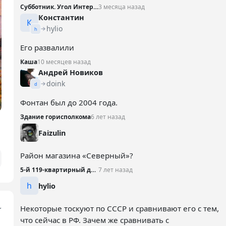
Субботник. Угол Интернациональной и Театральной
3 месяца назад
Константин
К
hylio
h
Его развалили
Каша
10 месяцев назад
Андрей Новиков
doink
d
Фонтан был до 2004 года.
Здание горисполкома
6 лет назад
Faizulin
Район магазина «Северный»?
5-й 119-квартирный дом, 1969 год
7 лет назад
h
hylio
Некоторые тоскуют по СССР и сравнивают его с тем,
что сейчас в РФ. Зачем же сравнивать с