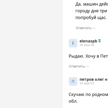
Да, машин дейс
городу дня три
попробуй щас.
⋯
Ответить
elenaspb
E
28 июн 06
Рыдаю. Хочу в Пет
⋯
Ответить
петров олег н
П
24 май 09
Скучаю по родном
обл.