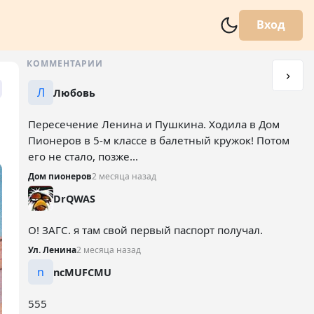
Вход
КОММЕНТАРИИ
Л
Любовь
Пересечение Ленина и Пушкина. Ходила в Дом
Пионеров в 5-м классе в балетный кружок! Потом
его не стало, позже...
Дом пионеров
2 месяца назад
DrQWAS
О! ЗАГС. я там свой первый паспорт получал.
Ул. Ленина
2 месяца назад
n
ncMUFCMU
555