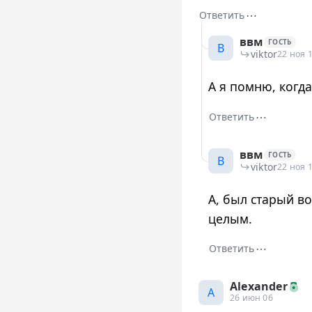
⋯
Ответить
ввм
ГОСТЬ
В
viktor
22 ноя 
А я помню, когда
⋯
Ответить
ввм
ГОСТЬ
В
viktor
22 ноя 
А, был старый во
целым.
⋯
Ответить
Alexander
A
26 июн 06