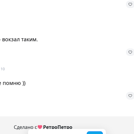
 вокзал таким.
 10
е помню ))
Сделано с
РетроПетро