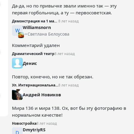
Да-да, но по привычке звали именно так — эту
первая горбольница, а ту — первосоветская.
Демонстрация на 1 мая №3
8 лет назад
Williamsnorn
W
Светлана Белоусова
Комментарий удален
Драматический театр
8 лет назад
Денис
Повтор, конечно, но не так обрезан.
Ул. Интернациональная - Пушкина
8 лет назад
Андрей Новиков
Мира 136 и мира 138. Ох, вот бы эту фотографию в
нормальном качестве!
Новостройка
8 лет назад
DmytriyRS
D