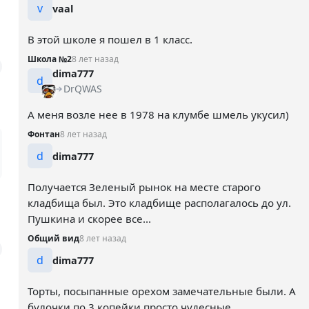
v
vaal
В этой школе я пошел в 1 класс.
Школа №2
8 лет назад
dima777
d
DrQWAS
А меня возле нее в 1978 на клумбе шмель укусил)
Фонтан
8 лет назад
d
dima777
Получается Зеленый рынок на месте старого
кладбища был. Это кладбище располагалось до ул.
Пушкина и скорее все...
Общий вид
8 лет назад
d
dima777
Торты, посыпанные орехом замечательные были. А
булочки по 3 копейки просто чудесные.