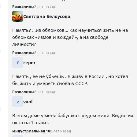
Развалины
8 лет назад
Светлана Белоусова
Память? ...из обломков... Как научиться жить не на
обломках «измов и вождей», а на свободе
личности?
Развалины
8 лет назад
r
reper
Память , её не убьёшь . Я живу в России , но хотел
бы жить и умереть снова в СССР.
Развалины
8 лет назад
v
vaal
В этом доме у меня бабушка с дедом жили. Видно их
окна на 1 этаже.
Индустриальная 10
8 лет назад