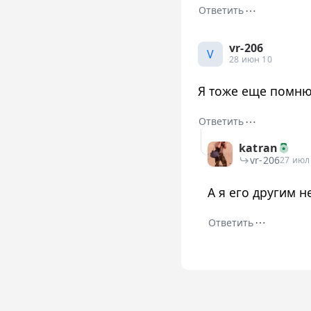
⋯
Ответить
vr-206
V
28 июн 10
Я тоже еще помню
⋯
Ответить
katran
vr-206
27 июл
А я его другим н
⋯
Ответить