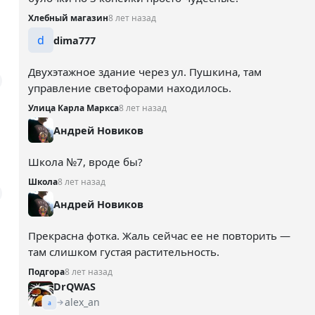
Хлебный магазин
8 лет назад
d
dima777
Двухэтажное здание через ул. Пушкина, там
управление светофорами находилось.
Улица Карла Маркса
8 лет назад
Андрей Новиков
Школа №7, вроде бы?
Школа
8 лет назад
Андрей Новиков
Прекрасна фотка. Жаль сейчас ее не повторить —
там слишком густая растительность.
Подгора
8 лет назад
DrQWAS
alex_an
a