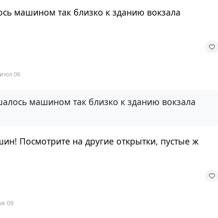
ось машином так близко к зданию вокзала
 июл 06
шалось машином так близко к зданию вокзала
шин! Посмотрите на другие открытки, пустые ж
оя 09