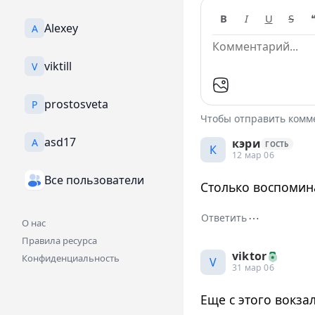
B
I
U
S
Alexey
A
viktill
V
prostosveta
P
Чтобы отправить ком
asd17
A
кэри
ГОСТЬ
К
12 мар 06
Все пользователи
Столько воспомин
⋯
Ответить
О нас
Правила ресурса
viktor
Конфиденциальность
V
31 мар 06
Еще с этого вокзал