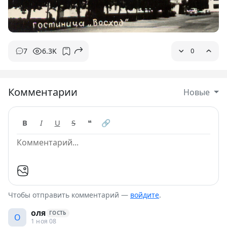
7
6.3K
0
Комментарии
Новые
B
I
U
S
❝
🔗
Чтобы отправить комментарий —
войдите
.
оля
ГОСТЬ
О
1 ноя 08