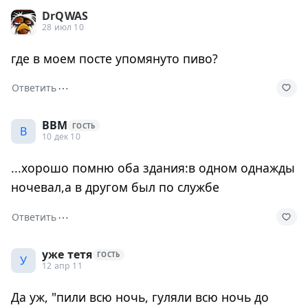
DrQWAS
28 июл 10
где в моем посте упомянуто пиво?
⋯
Ответить
ВВМ
ГОСТЬ
В
10 дек 10
...хорошо помню оба здания:в одном однажды
ночевал,а в другом был по службе
⋯
Ответить
уже тетя
ГОСТЬ
У
12 апр 11
Да уж, "пили всю ночь, гуляли всю ночь до