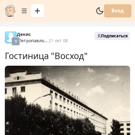
Вход
Денис
Подписаться
Петропавловск XX
21 окт 08
П
Гостиница "Восход"