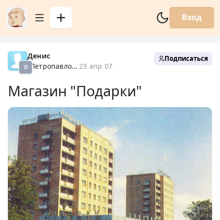
Вход
Денис
Подписаться
Петропавловск XX
23 апр 07
П
Магазин "Подарки"