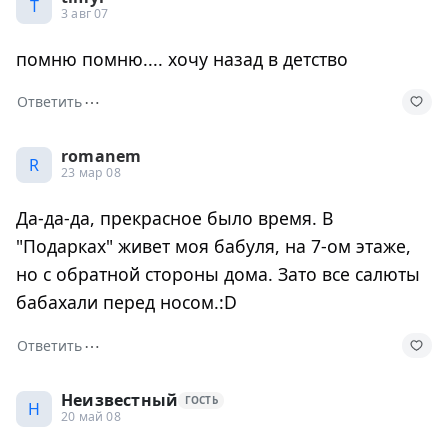
T
3 авг 07
помню помню.... хочу назад в детство
⋯
Ответить
romanem
R
23 мар 08
Да-да-да, прекрасное было время. В
"Подарках" живет моя бабуля, на 7-ом этаже,
но с обратной стороны дома. Зато все салюты
бабахали перед носом.:D
⋯
Ответить
Неизвестный
ГОСТЬ
Н
20 май 08