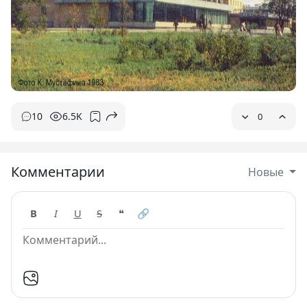
10
6.5K
0
Комментарии
Новые
B
I
U
S
❝
🔗