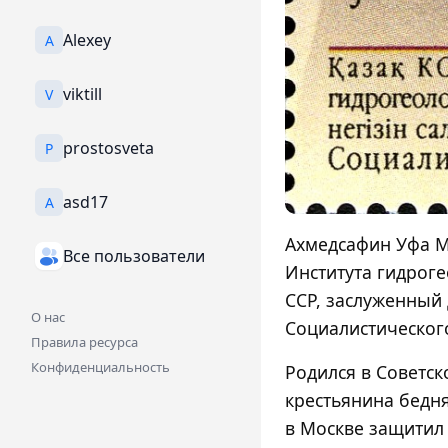
Alexey
A
viktill
V
prostosveta
P
asd17
A
Ахмедсафин Уфа М
Все пользователи
Института гидрог
ССР, заслуженный 
О нас
Социалистического
Правила ресурса
Конфиденциальность
Родился в Советск
крестьянина бедня
в Москве защитил