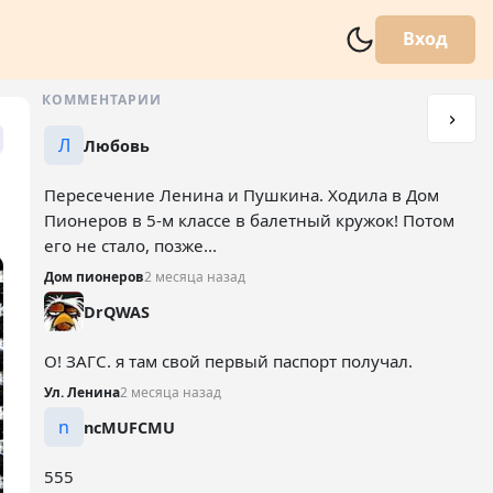
Вход
КОММЕНТАРИИ
Л
Любовь
Пересечение Ленина и Пушкина. Ходила в Дом
Пионеров в 5-м классе в балетный кружок! Потом
его не стало, позже...
Дом пионеров
2 месяца назад
DrQWAS
О! ЗАГС. я там свой первый паспорт получал.
Ул. Ленина
2 месяца назад
n
ncMUFCMU
555