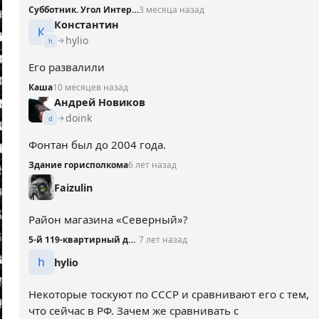
Субботник. Угол Интернациональной и Театральной
3 месяца назад
Константин
К
hylio
h
Его развалили
Каша
10 месяцев назад
Андрей Новиков
doink
d
Фонтан был до 2004 года.
Здание горисполкома
6 лет назад
Faizulin
Район магазина «Северный»?
5-й 119-квартирный дом, 1969 год
7 лет назад
h
hylio
Некоторые тоскуют по СССР и сравнивают его с тем,
что сейчас в РФ. Зачем же сравнивать с