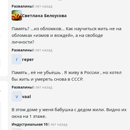
Развалины
8 лет назад
Светлана Белоусова
Память? ...из обломков... Как научиться жить не на
обломках «измов и вождей», а на свободе
личности?
Развалины
8 лет назад
r
reper
Память , её не убьёшь . Я живу в России , но хотел
бы жить и умереть снова в СССР.
Развалины
8 лет назад
v
vaal
В этом доме у меня бабушка с дедом жили. Видно их
окна на 1 этаже.
Индустриальная 10
8 лет назад