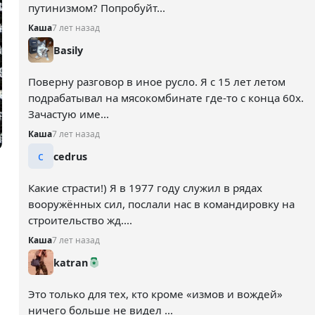
путинизмом? Попробуйт...
Каша
7 лет назад
Basily
Поверну разговор в иное русло. Я с 15 лет летом
подрабатывал на мясокомбинате где-то с конца 60х.
Зачастую име...
Каша
7 лет назад
c
cedrus
Какие страсти!) Я в 1977 году служил в рядах
вооружённых сил, послали нас в командировку на
строительство жд....
Каша
7 лет назад
katran
Это только для тех, кто кроме «измов и вождей»
ничего больше не видел ...