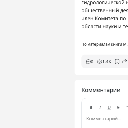
гидрологической 
общественный деят
член Комитета по
области науки и т
По материалам книги М.
0
1.4K
Комментарии
B
I
U
S