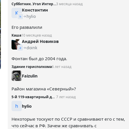
Субботник. Угол Интернациональной и Театральной
3 месяца назад
Константин
К
hylio
h
Его развалили
Каша
10 месяцев назад
Андрей Новиков
doink
d
Фонтан был до 2004 года.
Здание горисполкома
6 лет назад
Faizulin
Район магазина «Северный»?
5-й 119-квартирный дом, 1969 год
7 лет назад
h
hylio
Некоторые тоскуют по СССР и сравнивают его с тем,
что сейчас в РФ. Зачем же сравнивать с