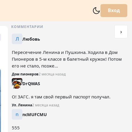
Вход
КОММЕНТАРИИ
Л
Любовь
Пересечение Ленина и Пушкина. Ходила в Дом
Пионеров в 5-м классе в балетный кружок! Потом
его не стало, позже...
Дом пионеров
2 месяца назад
DrQWAS
О! ЗАГС. я там свой первый паспорт получал.
Ул. Ленина
2 месяца назад
n
ncMUFCMU
555