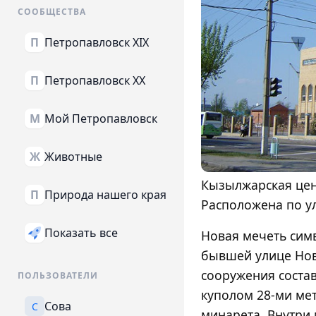
СООБЩЕСТВА
Петропавловск XIX
П
Петропавловск XX
П
Мой Петропавловск
М
Животные
Ж
Кызылжарская цен
Природа нашего края
П
Расположена по ул
Показать все
Новая мечеть симв
бывшей улице Нов
сооружения состав
ПОЛЬЗОВАТЕЛИ
куполом 28-ми ме
Сова
С
минарета. Внутри