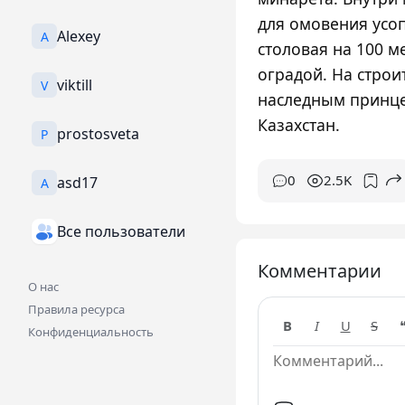
для омовения усоп
Alexey
A
столовая на 100 
оградой. На строи
viktill
V
наследным принце
Казахстан.
prostosveta
P
0
2.5K
asd17
A
Все пользователи
Комментарии
О нас
Правила ресурса
B
I
U
S
Конфиденциальность