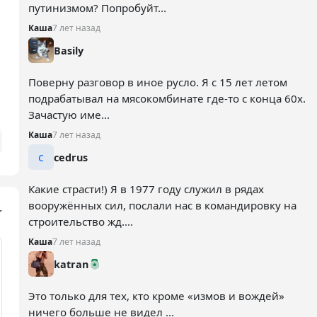
путинизмом? Попробуйт...
Каша
7 лет назад
Basily
Поверну разговор в иное русло. Я с 15 лет летом
подрабатывал на мясокомбинате где-то с конца 60х.
Зачастую име...
Каша
7 лет назад
c
cedrus
Какие страсти!) Я в 1977 году служил в рядах
вооружённых сил, послали нас в командировку на
строительство жд....
Каша
7 лет назад
katran
Это только для тех, кто кроме «измов и вождей»
ничего больше не видел ...