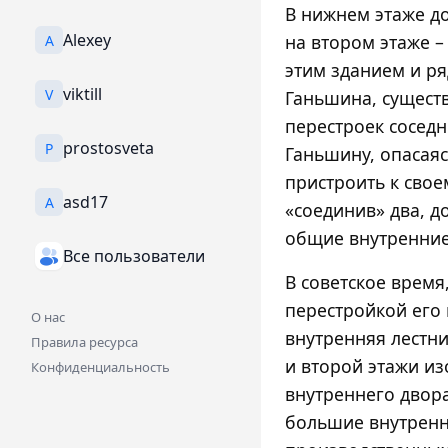
В нижнем этаже д
Alexey
на втором этаже –
A
этим зданием и р
viktill
V
Ганьшина, существ
перестроек сосед
prostosveta
P
Ганьшину, опасая
пристроить к свое
asd17
A
«соединив» два, д
общие внутренние
Все пользователи
В советское время
перестройкой его
О нас
внутренняя лестни
Правила ресурса
и второй этажи из
Конфиденциальность
внутреннего двора
большие внутренн