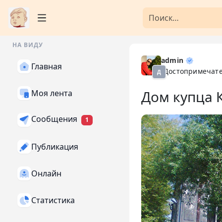
НА ВИДУ
admin
Главная
Достопримечат
Д
Дом купца 
Моя лента
Сообщения
1
Публикация
Онлайн
Статистика