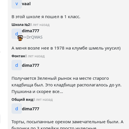
v
vaal
В этой школе я пошел в 1 класс.
Школа №2
8 лет назад
dima777
d
DrQWAS
А меня возле нее в 1978 на клумбе шмель укусил)
Фонтан
8 лет назад
d
dima777
Получается Зеленый рынок на месте старого
кладбища был. Это кладбище располагалось до ул.
Пушкина и скорее все...
Общий вид
8 лет назад
d
dima777
Торты, посыпанные орехом замечательные были. А
булочки по 3 копейки просто чудесные.