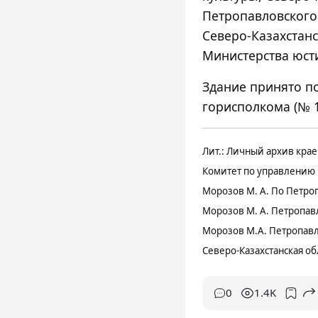
Петропавловского
Северо-Казахстан
Министерства юст
Здание принято п
горисполкома (№ 11
Лит.: Личный архив кра
Комитет по управлению г
Морозов М. А. По Петроп
Морозов М. А. Петропав
Морозов М.А. Петропавло
Северо-Казахстанская об
0
1.4K