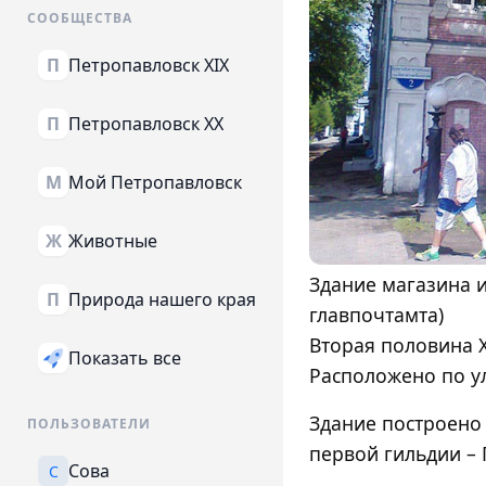
СООБЩЕСТВА
Петропавловск XIX
П
Петропавловск XX
П
Мой Петропавловск
М
Животные
Ж
Здание магазина и
Природа нашего края
П
главпочтамта)
Вторая половина XI
Показать все
Расположено по ул
Здание построено 
ПОЛЬЗОВАТЕЛИ
первой гильдии –
Сова
С