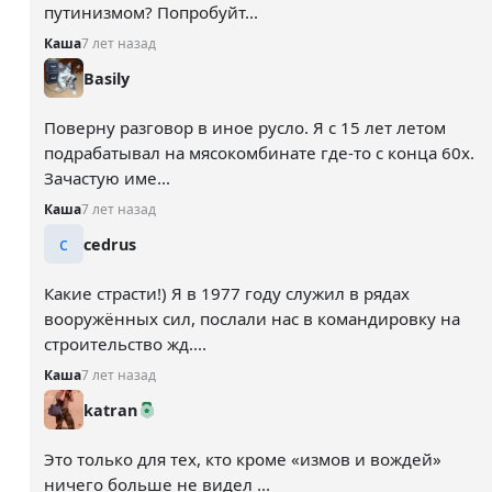
путинизмом? Попробуйт...
Каша
7 лет назад
Basily
Поверну разговор в иное русло. Я с 15 лет летом
подрабатывал на мясокомбинате где-то с конца 60х.
Зачастую име...
Каша
7 лет назад
c
cedrus
Какие страсти!) Я в 1977 году служил в рядах
вооружённых сил, послали нас в командировку на
строительство жд....
Каша
7 лет назад
katran
Это только для тех, кто кроме «измов и вождей»
ничего больше не видел ...