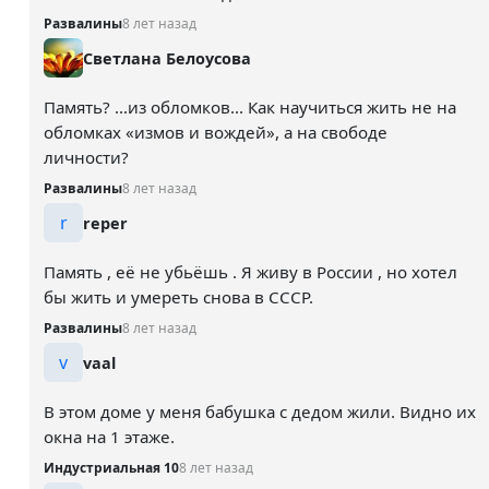
Развалины
8 лет назад
Светлана Белоусова
Память? ...из обломков... Как научиться жить не на
обломках «измов и вождей», а на свободе
личности?
Развалины
8 лет назад
r
reper
Память , её не убьёшь . Я живу в России , но хотел
бы жить и умереть снова в СССР.
Развалины
8 лет назад
v
vaal
В этом доме у меня бабушка с дедом жили. Видно их
окна на 1 этаже.
Индустриальная 10
8 лет назад