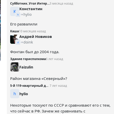
Субботник. Угол Интернациональной и Театральной
3 месяца назад
Константин
К
hylio
h
Его развалили
Каша
10 месяцев назад
Андрей Новиков
doink
d
Фонтан был до 2004 года.
Здание горисполкома
6 лет назад
Faizulin
Район магазина «Северный»?
5-й 119-квартирный дом, 1969 год
7 лет назад
h
hylio
Некоторые тоскуют по СССР и сравнивают его с тем,
что сейчас в РФ. Зачем же сравнивать с