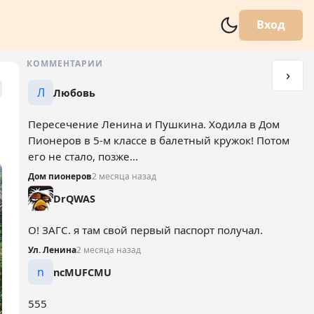
Вход
КОММЕНТАРИИ
Л
Любовь
Пересечение Ленина и Пушкина. Ходила в Дом
Пионеров в 5-м классе в балетный кружок! Потом
его не стало, позже...
Дом пионеров
2 месяца назад
DrQWAS
О! ЗАГС. я там свой первый паспорт получал.
Ул. Ленина
2 месяца назад
n
ncMUFCMU
555