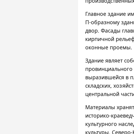
производственных
Главное здание и
П-образному здан
двор. Фасады гла
кирпичной релье
оконные проемы.
Здание являет со
провинциального к
выразившейся в п
складских, хозяй
центральной части
Материалы хранят
историко-краеведч
культурного насле
культуры, Северо-