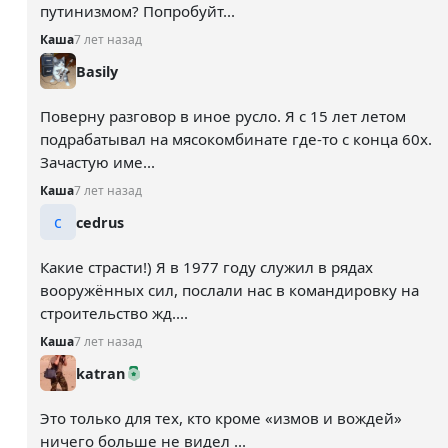
путинизмом? Попробуйт...
Каша
7 лет назад
Basily
Поверну разговор в иное русло. Я с 15 лет летом
подрабатывал на мясокомбинате где-то с конца 60х.
Зачастую име...
Каша
7 лет назад
c
cedrus
Какие страсти!) Я в 1977 году служил в рядах
вооружённых сил, послали нас в командировку на
строительство жд....
Каша
7 лет назад
katran
Это только для тех, кто кроме «измов и вождей»
ничего больше не видел ...