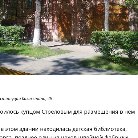
нституции Казахстана, 46.
роилось купцом Стреловым для размещения в нем
 в этом здании находилась детская библиотека,
орга, позднее один из цехов швейной фабрики