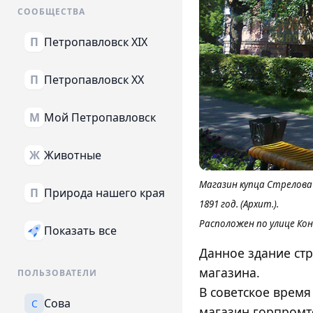
СООБЩЕСТВА
Петропавловск XIX
П
Петропавловск XX
П
Мой Петропавловск
М
Животные
Ж
Магазин купца Стрелова
Природа нашего края
П
1891 год. (Архит.).
Расположен по улице Ко
Показать все
Данное здание ст
магазина.
ПОЛЬЗОВАТЕЛИ
В советское время
Сова
С
магазин горпромт