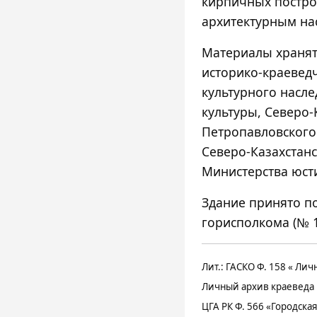
кирпичных постро
архитектурным на
Материалы хранят
историко-краеведч
культурного насле
культуры, Северо-
Петропавловского
Северо-Казахстан
Министерства юст
Здание принято п
горисполкома (№ 11
Лит.: ГАСКО Ф. 158 « Ли
Личный архив краеведа 
ЦГА РК Ф. 566 «Городская