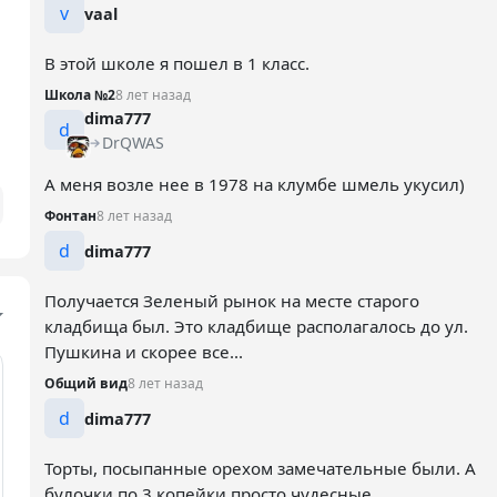
v
vaal
В этой школе я пошел в 1 класс.
Школа №2
8 лет назад
dima777
d
DrQWAS
А меня возле нее в 1978 на клумбе шмель укусил)
Фонтан
8 лет назад
d
dima777
Получается Зеленый рынок на месте старого
кладбища был. Это кладбище располагалось до ул.
Пушкина и скорее все...
Общий вид
8 лет назад
d
dima777
Торты, посыпанные орехом замечательные были. А
булочки по 3 копейки просто чудесные.