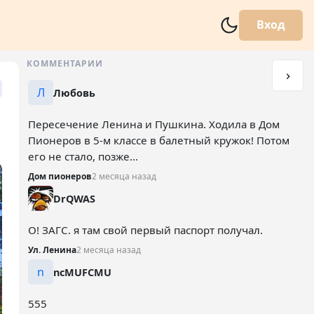
Вход
КОММЕНТАРИИ
Л
Любовь
Пересечение Ленина и Пушкина. Ходила в Дом
Пионеров в 5-м классе в балетный кружок! Потом
его не стало, позже...
Дом пионеров
2 месяца назад
DrQWAS
О! ЗАГС. я там свой первый паспорт получал.
Ул. Ленина
2 месяца назад
n
ncMUFCMU
555