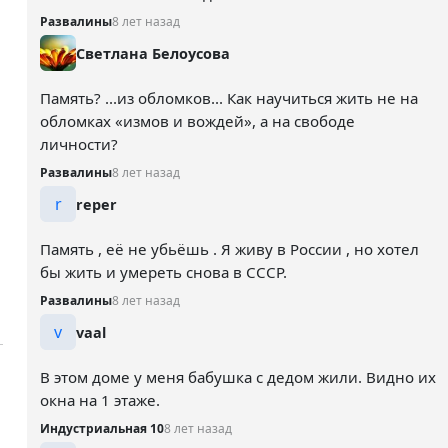
Развалины
8 лет назад
Светлана Белоусова
Память? ...из обломков... Как научиться жить не на
обломках «измов и вождей», а на свободе
личности?
Развалины
8 лет назад
r
reper
Память , её не убьёшь . Я живу в России , но хотел
бы жить и умереть снова в СССР.
Развалины
8 лет назад
v
vaal
В этом доме у меня бабушка с дедом жили. Видно их
окна на 1 этаже.
Индустриальная 10
8 лет назад