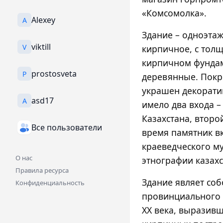
«Комсомолка».
Alexey
A
Здание – одноэта
viktill
V
кирпичное, с толщ
кирпичном фундам
prostosveta
P
деревянные. Покр
украшен декорати
asd17
A
имело два входа –
Казахстана, второ
Все пользователи
время памятник в
краеведческого м
О нас
этнографии казахс
Правила ресурса
Здание являет со
Конфиденциальность
провинциального к
ХХ века, выразив