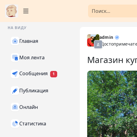
НА ВИДУ
admin
Главная
Достопримечат
Д
Магазин ку
Моя лента
Сообщения
1
Публикация
Онлайн
Статистика