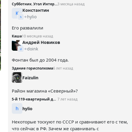
Субботник. Угол Интернациональной и Театральной
3 месяца назад
Константин
К
hylio
h
Его развалили
Каша
10 месяцев назад
Андрей Новиков
doink
d
Фонтан был до 2004 года.
Здание горисполкома
6 лет назад
Faizulin
Район магазина «Северный»?
5-й 119-квартирный дом, 1969 год
7 лет назад
h
hylio
Некоторые тоскуют по СССР и сравнивают его с тем,
что сейчас в РФ. Зачем же сравнивать с