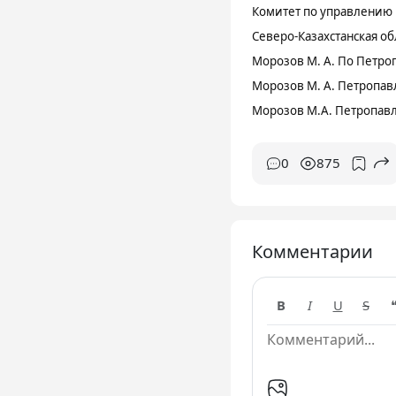
Комитет по управлению г
Северо-Казахстанская об
Морозов М. А. По Петроп
Морозов М. А. Петропав
Морозов М.А. Петропавло
0
875
Комментарии
B
I
U
S