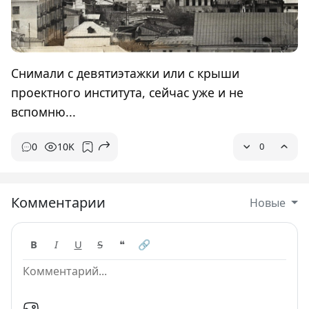
Снимали с девятиэтажки или с крыши
проектного института, сейчас уже и не
вспомню...
0
10K
0
Комментарии
Новые
B
I
U
S
❝
🔗