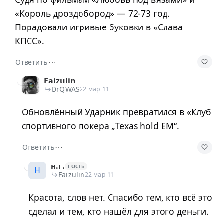
«Король дроздобород» — 72-73 год.
Порадовали игривые буковки в «Слава
КПСС».
⋯
Ответить
Faizulin
DrQWAS
22 мар 11
Обновлённый Ударник превратился в «Клуб
спортивного покера „Texas hold EM“.
⋯
Ответить
н.г.
ГОСТЬ
Н
Faizulin
22 мар 11
Красота, слов нет. Спасибо тем, кто всё это
сделал и тем, кто нашёл для этого деньги.