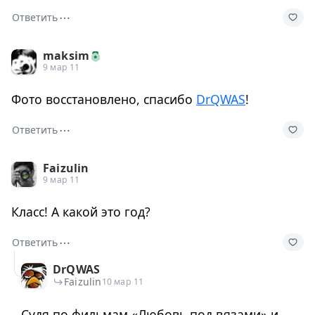
⋯
Ответить
maksim
9 мар 11
Фото восстановлено, спасибо
DrQWAS
!
⋯
Ответить
Faizulin
9 мар 11
Класс! А какой это год?
⋯
Ответить
DrQWAS
Faizulin
10 мар 11
Судя по фильмам «Любовь под вязами» и