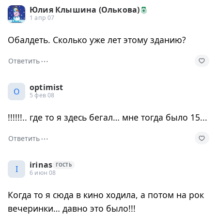
Юлия Клышина (Олькова)
1 апр 07
Обалдеть. Сколько уже лет этому зданию?
⋯
Ответить
optimist
O
5 фев 08
!!!!!!.. где то я здесь бегал… мне тогда было 15...
⋯
Ответить
irinas
ГОСТЬ
I
6 июн 08
Когда то я сюда в кино ходила, а потом на рок
вечеринки… давно это было!!!