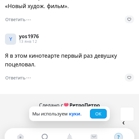
«Новый худож. фильм».
⋯
Ответить
yos1976
Y
13 янв 12
Я в этом кинотеарте первый раз девушку
поцеловал.
⋯
Ответить
Сделано с
РетроПетро
Мы используем
куки
.
OK
© 2006-2026
?