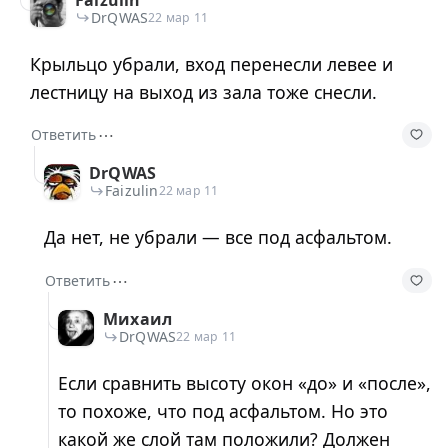
DrQWAS
22 мар 11
Крыльцо убрали, вход перенесли левее и
лестницу на выход из зала тоже снесли.
⋯
Ответить
DrQWAS
Faizulin
22 мар 11
Да нет, не убрали — все под асфальтом.
⋯
Ответить
Михаил
DrQWAS
22 мар 11
Если сравнить высоту окон «до» и «после»,
то похоже, что под асфальтом. Но это
какой же слой там положили? Должен