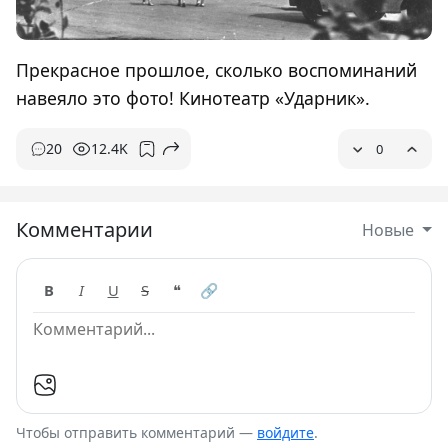
Прекрасное прошлое, сколько воспоминаний
навеяло это фото! Кинотеатр «Ударник».
20
12.4K
0
Комментарии
Новые
B
I
U
S
❝
🔗
Чтобы отправить комментарий —
войдите
.