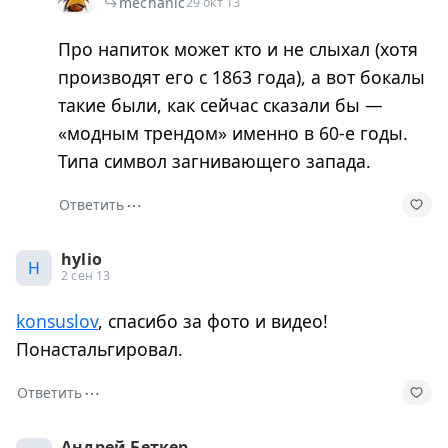
mechanic
29 окт 13
Про напиток может кто и не слыхал (хотя
производят его с 1863 года), а вот бокалы
такие были, как сейчас сказали бы —
«модным трендом» именно в 60-е годы.
Типа символ загнивающего запада.
⋯
Ответить
hylio
H
2 сен 13
konsuslov
, спасибо за фото и видео!
Понастальгировал.
⋯
Ответить
Андрей Беткер