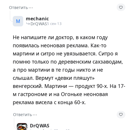
⋯
Ответить
mechanic
M
DrQWAS
5 сен 13
Не напишите ли доктор, в каком году
появилась неоновая реклама. Как-то
мартини и ситро не увязывается. Ситро я
помню только по деревенским сахзаводам,
а про мартини в те годы никто и не
слышал. Вермут «девки пляшут»
венгерский. Мартини — продукт 90-х. На 17-
м гастрономе и на Огоньке неоновая
реклама висела с конца 60-х.
⋯
Ответить
DrQWAS