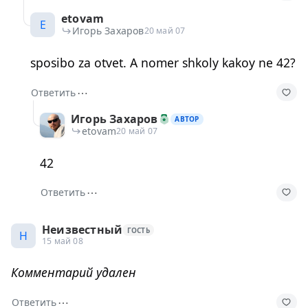
etovam
E
Игорь Захаров
20 май 07
sposibo za otvet. A nomer shkoly kakoy ne 42?
⋯
Ответить
Игорь Захаров
АВТОР
etovam
20 май 07
42
⋯
Ответить
Неизвестный
ГОСТЬ
Н
15 май 08
Комментарий удален
⋯
Ответить