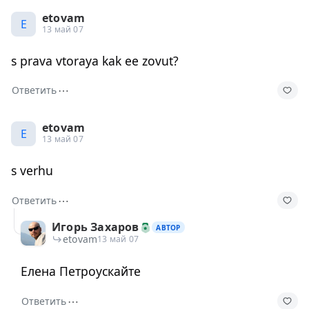
etovam
E
13 май 07
s prava vtoraya kak ee zovut?
⋯
Ответить
etovam
E
13 май 07
s verhu
⋯
Ответить
Игорь Захаров
АВТОР
etovam
13 май 07
Елена Петроускайте
⋯
Ответить