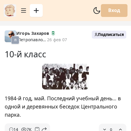
Вход
Игорь Захаров
Подписаться
Петропавловск XX
26 фев 07
П
10-й класс
1984-й год, май. Последний учебный день… в
одной и деревянных беседок Центрального
парка.
14
7K
0