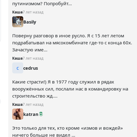
путинизмом? Попробуйт...
Каша
7 лет назад
Basily
Поверну разговор в иное русло. Я с 15 лет летом
подрабатывал на мясокомбинате где-то с конца 60х.
Зачастую име...
Каша
7 лет назад
c
cedrus
Какие страсти!) Я в 1977 году служил в рядах
вооружённых сил, послали нас в командировку на
строительство жд....
Каша
7 лет назад
katran
Это только для тех, кто кроме «измов и вождей»
ничего больше не видел ...