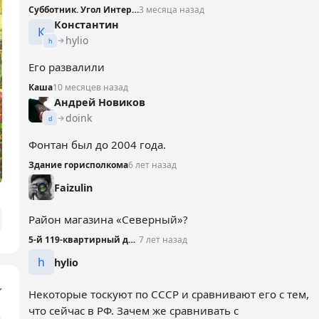
Субботник. Угол Интернациональной и Театральной
3 месяца назад
Константин
К
hylio
h
Его развалили
Каша
10 месяцев назад
Андрей Новиков
doink
d
Фонтан был до 2004 года.
Здание горисполкома
6 лет назад
Faizulin
Район магазина «Северный»?
5-й 119-квартирный дом, 1969 год
7 лет назад
h
hylio
Некоторые тоскуют по СССР и сравнивают его с тем,
что сейчас в РФ. Зачем же сравнивать с