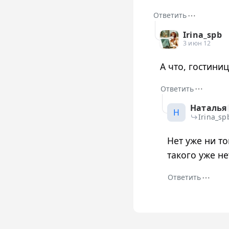
⋯
Ответить
Irina_spb
3 июн 12
А что, гостини
⋯
Ответить
Наталья
Н
Irina_sp
Нет уже ни то
такого уже нет 
⋯
Ответить