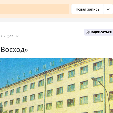
Новая запись
Подписаться
XX
7 фев 07
«Восход»