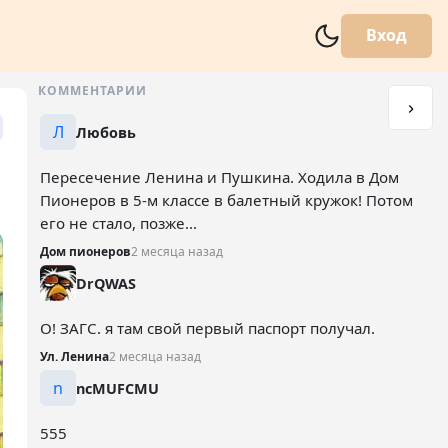
Вход
КОММЕНТАРИИ
Л
Любовь
Пересечение Ленина и Пушкина. Ходила в Дом
Пионеров в 5-м классе в балетный кружок! Потом
его не стало, позже...
Дом пионеров
2 месяца назад
DrQWAS
О! ЗАГС. я там свой первый паспорт получал.
Ул. Ленина
2 месяца назад
n
ncMUFCMU
555