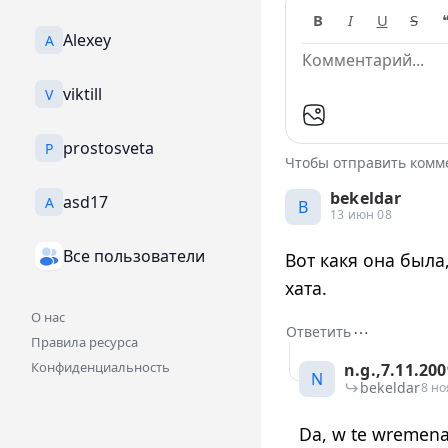
B
I
U
S
Alexey
A
viktill
V
prostosveta
P
Чтобы отправить ком
bekeldar
asd17
A
B
13 июн 08
Все пользователи
Вот какя она была,
хата.
О нас
⋯
Ответить
Правила ресурса
Конфиденциальность
n.g.,7.11.200
N
bekeldar
8 но
Da, w te wremena