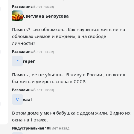
Развалины
8 лет назад
Светлана Белоусова
Память? ...из обломков... Как научиться жить не на
обломках «измов и вождей», а на свободе
личности?
Развалины
8 лет назад
r
reper
Память , её не убьёшь . Я живу в России , но хотел
бы жить и умереть снова в СССР.
а
Развалины
8 лет назад
v
vaal
В этом доме у меня бабушка с дедом жили. Видно их
окна на 1 этаже.
Индустриальная 10
8 лет назад