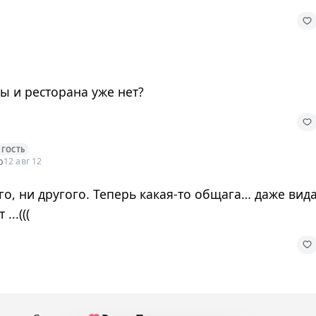
цы и ресторана уже нет?
ГОСТЬ
b
12 авг 12
го, ни другого. Теперь какая-то общага… даже вид
...(((