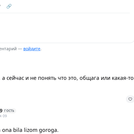
❝
🔗
ментарий —
войдите
.
 а сейчас и не понять что это, общага или какая-то
9
ГОСТЬ
я 09
 ona bila lizom goroga.