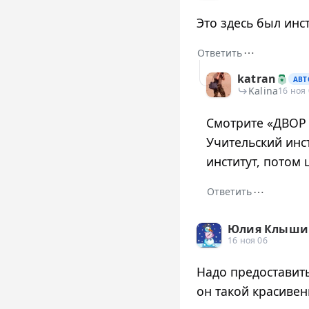
Это здесь был инс
⋯
Ответить
katran
АВТ
Kalina
16 ноя
Смотрите «ДВОР
Учительский инс
институт, потом 
⋯
Ответить
Юлия Клышин
16 ноя 06
Надо предоставить
он такой красивен