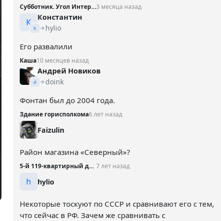
Субботник. Угол Интернациональной и Театральной
3 месяца назад
Константин
К
hylio
h
Его развалили
Каша
10 месяцев назад
Андрей Новиков
doink
d
Фонтан был до 2004 года.
Здание горисполкома
6 лет назад
Faizulin
Район магазина «Северный»?
5-й 119-квартирный дом, 1969 год
7 лет назад
h
hylio
Некоторые тоскуют по СССР и сравнивают его с тем,
что сейчас в РФ. Зачем же сравнивать с