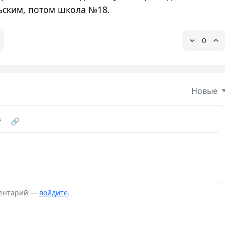
ьским, потом школа №18.
0
Новые
❝
🔗
ментарий —
войдите
.