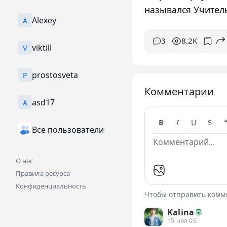
назывался Учител
Alexey
A
3
8.2K
viktill
V
prostosveta
P
Комментарии
asd17
A
B
I
U
S
Все пользователи
О нас
Правила ресурса
Конфиденциальность
Чтобы отправить ком
Kalina
15 ноя 06