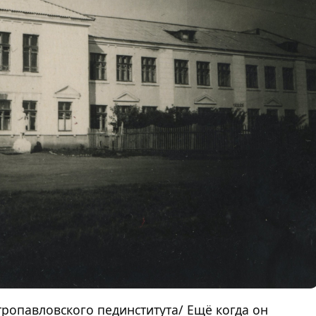
ропавловского пединститута/ Ещё когда он