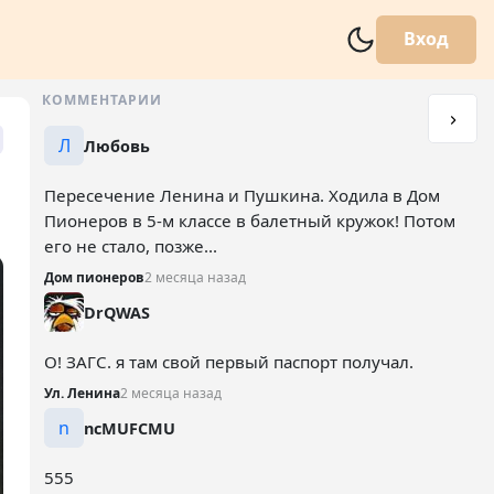
Вход
КОММЕНТАРИИ
Л
Любовь
Пересечение Ленина и Пушкина. Ходила в Дом
Пионеров в 5-м классе в балетный кружок! Потом
его не стало, позже...
Дом пионеров
2 месяца назад
DrQWAS
О! ЗАГС. я там свой первый паспорт получал.
Ул. Ленина
2 месяца назад
n
ncMUFCMU
555