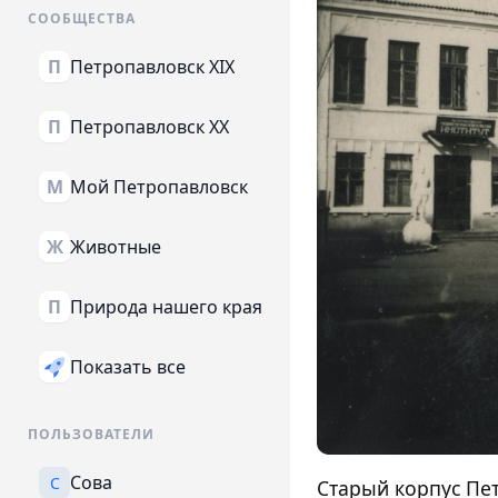
СООБЩЕСТВА
Петропавловск XIX
П
Петропавловск XX
П
Мой Петропавловск
М
Животные
Ж
Природа нашего края
П
Показать все
ПОЛЬЗОВАТЕЛИ
Сова
С
Старый корпус Пет