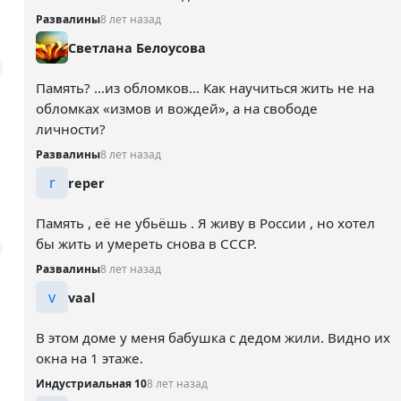
Развалины
8 лет назад
Светлана Белоусова
Память? ...из обломков... Как научиться жить не на
обломках «измов и вождей», а на свободе
личности?
Развалины
8 лет назад
r
reper
Память , её не убьёшь . Я живу в России , но хотел
бы жить и умереть снова в СССР.
Развалины
8 лет назад
v
vaal
В этом доме у меня бабушка с дедом жили. Видно их
окна на 1 этаже.
Индустриальная 10
8 лет назад