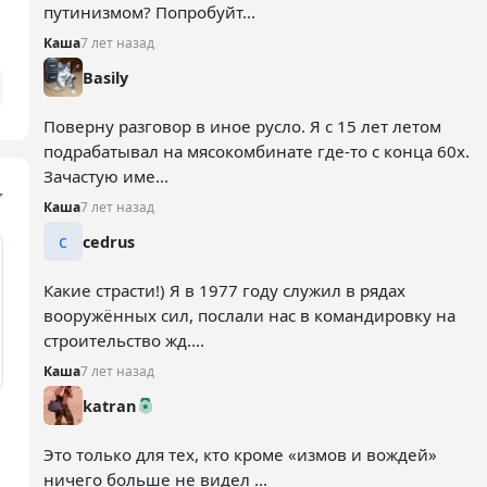
путинизмом? Попробуйт...
Каша
7 лет назад
Basily
Поверну разговор в иное русло. Я с 15 лет летом
подрабатывал на мясокомбинате где-то с конца 60х.
Зачастую име...
Каша
7 лет назад
c
cedrus
Какие страсти!) Я в 1977 году служил в рядах
вооружённых сил, послали нас в командировку на
строительство жд....
Каша
7 лет назад
katran
Это только для тех, кто кроме «измов и вождей»
ничего больше не видел ...