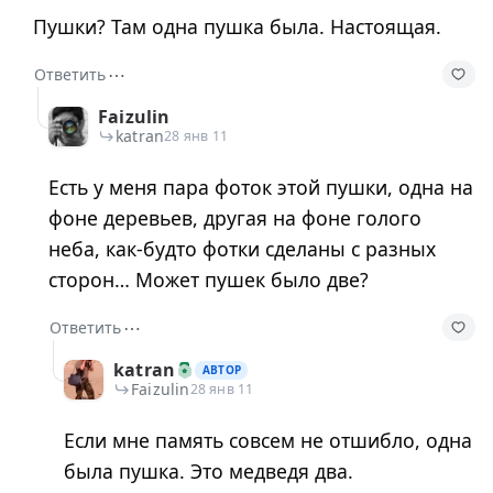
Пушки? Там одна пушка была. Настоящая.
⋯
Ответить
Faizulin
katran
28 янв 11
Есть у меня пара фоток этой пушки, одна на
фоне деревьев, другая на фоне голого
неба, как-будто фотки сделаны с разных
сторон… Может пушек было две?
⋯
Ответить
katran
АВТОР
Faizulin
28 янв 11
Если мне память совсем не отшибло, одна
была пушка. Это медведя два.