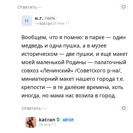
⋯
Ответить
н.г.
ГОСТЬ
Н
katran
28 янв 11
Вообщем, что я помню: в парке — один
медведь и одна пушка, а в музее
историческом — две пушки, и ещё макет
моей маленькой Родины — палаточный
совхоз «Ленинский» /Советского р-на/,
миниатюрний макет нашего города т.е.
крепости — в те далёкие времена, хоть
иногда, но мама нас возила в город.
⋯
Ответить
katran
АВТОР
28 янв 11