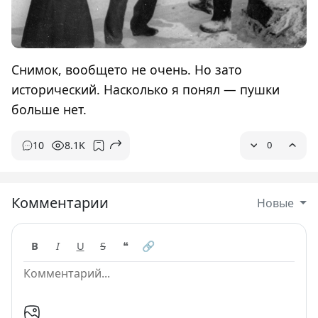
Снимок, вообщето не очень. Но зато
исторический. Насколько я понял — пушки
больше нет.
10
8.1K
0
Комментарии
Новые
B
I
U
S
❝
🔗