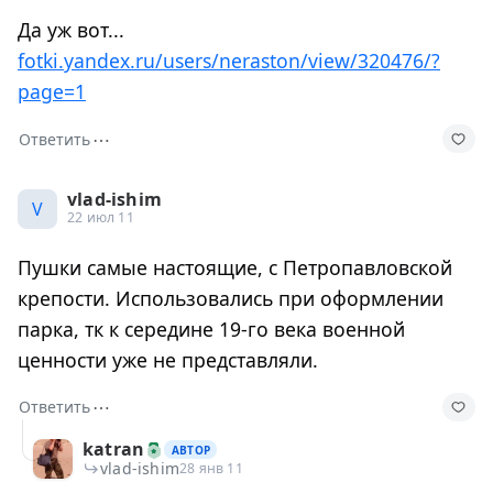
Да уж вот...
fotki.yandex.ru/users/neraston/view/320476/?
page=1
⋯
Ответить
vlad-ishim
V
22 июл 11
Пушки самые настоящие, с Петропавловской
крепости. Использовались при оформлении
парка, тк к середине 19-го века военной
ценности уже не представляли.
⋯
Ответить
katran
АВТОР
vlad-ishim
28 янв 11