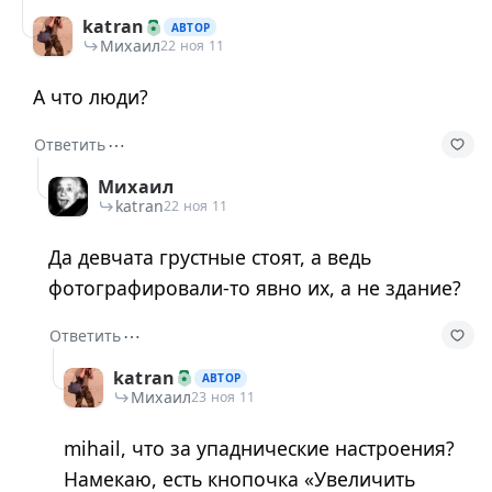
katran
АВТОР
Михаил
22 ноя 11
А что люди?
⋯
Ответить
Михаил
katran
22 ноя 11
Да девчата грустные стоят, а ведь
фотографировали-то явно их, а не здание?
⋯
Ответить
katran
АВТОР
Михаил
23 ноя 11
mihail, что за упаднические настроения?
Намекаю, есть кнопочка «Увеличить