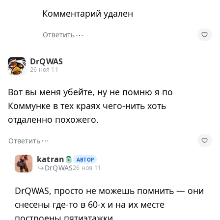
Комментарий удален
⋯
Ответить
DrQWAS
26 ноя 11
Вот вы меня убейте, ну не помню я по
Коммунке в тех краях чего-нить хоть
отдаленно похожего.
⋯
Ответить
katran
АВТОР
DrQWAS
26 ноя 11
DrQWAS, просто не можешь помнить — они
снесены где-то в 60-х и на их месте
построены пятиэтажки.