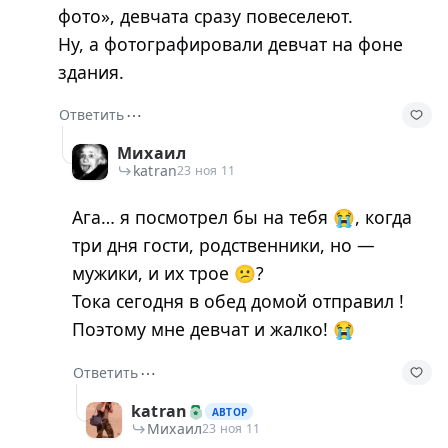
фото», девчата сразу повеселеют.
Ну, а фотографировали девчат на фоне
здания.
⋯
Ответить
Михаил
katran
23 ноя 11
Ага… я посмотрел бы на тебя 😭, когда
три дня гости, родственники, но —
мужики, и их трое 😕?
Тока сегодня в обед домой отправил !
Поэтому мне девчат и жалко! 😭
⋯
Ответить
katran
АВТОР
Михаил
23 ноя 11