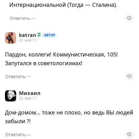
Интернациональной (Тогда — Сталина).
⋯
Ответить
katran
АВТОР
21 ноя 11
Пардон, коллеги! Коммунистическая, 105!
Запутался в советологизмах!
⋯
Ответить
Михаил
22 ноя 11
Дом-домом… тоже не плохо, но ведь ВЫ людей
забыли ?!
⋯
Ответить