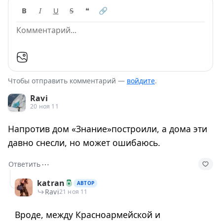
B
I
U
S
❝
🔗
Чтобы отправить комментарий —
войдите
.
Ravi
20 ноя 11
Напротив дом «Знание»построили, а дома эти
давно снесли, но может ошибаюсь.
⋯
Ответить
katran
АВТОР
Ravi
21 ноя 11
Вроде, между Красноармейской и